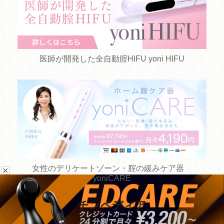
医師が開発した全自動腟HIFU yoni HIFU
女性のデリケートゾーン・腟の緩みケア器
✕
yoniCARE
チンペディア