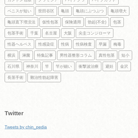
ペニスが短い
世田谷区
亀頭
亀頭にぶつぶつ
亀頭増大
亀頭直下埋没法
仮性包茎
保険適用
勃起(不全)
包茎
包茎手術
千葉
名古屋
大阪
尖圭コンジローマ
性器ヘルペス
性感染症
性病
性病検査
早漏
梅毒
横浜
淋菌
特集記事
男性器整形コラム
真性包茎
短小
石川県
神奈川
竿
竿が細い
衝撃波治療
避妊
金沢
長茎手術
難治性勃起障害
Twitter
Tweets by chin_pedia