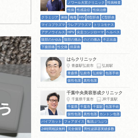
ノワール大宮クリニック
性病検査
性病
性感染症
性病治療
クラミジア
淋病
梅毒
HIV
B型肝炎
C型肝炎
マイコプラズマ
ウレアプラズマ
トリコモナス
アデノウイルス
HPV
尖圭コンジローマ
ヘルペス
陰部のかゆみ
陰部の痛み
のどの痛み
不正出血
下腹部痛
性交痛
排尿痛
はらクリニック
青森駅弘前市
弘前駅
青森県
弘前市
弘前駅
包茎手術
仮性包茎
真性包茎
千葉中央美容形成クリニック
千葉県千葉市
JR千葉駅
千葉県
千葉市
千葉駅
包茎手術
仮性包茎
真性包茎
カントン包茎
パイプカット
フォアダイス
亀頭ぶつぶつ
24時間相談無料
完全個室
男性泌尿器実績多数