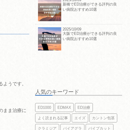
新橋でED治療ができる評判の良
い病院おすすめ10選
2025/10/09
大阪でED治療ができる評判の良
い病院おすすめ10選
るようです。
人気のキーワード
ED1000
EDMAX
ED治療
のまま治療に
よく読まれる記事
エイズ
カントン包茎
クラミジア
バイアグラ
パイプカット