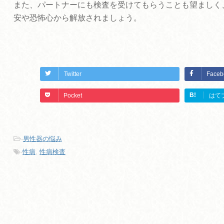
また、パートナーにも検査を受けてもらうことも望ましく
安や恐怖心から解放されましょう。
Twitter
Faceb
B!
Pocket
はて
-
男性器の悩み
-
性病
,
性病検査