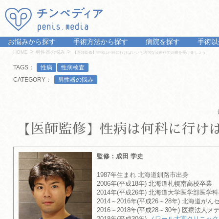
お悩みから探す
手術方法から探す
病院を探す
手術以
>
>
HOME
男性器の悩み
【医師監修】性病は何科に行けばいい？適切な診療科で治療を受けましょう
TAGS：
性病
性病検査
CATEGORY：
男性器の悩み
【医師監修】性病は何科に行け
監修：成田 学史
1987年生まれ 北海道釧路市出身
2006年(平成18年) 北海道札幌南高校卒業
2014年(平成26年) 北海道大学医学部医学
2014～2016年(平成26～28年) 北海道が
2016～2018年(平成28～30年) 医療
2018年(平成30年)
ノワール大宮クリニック