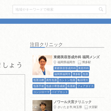
注目クリニック
東郷美容形成外科 福岡メンズ
福岡県福岡市
博多駅
ましょう
東郷美容形成外科
美容外科
福岡県福岡市
博多駅
包茎
包茎治療
真性包茎
カントン包茎
亀頭増大
包茎手術
包皮小帯形成術
長茎術
フォアダイス
コンジローマ
パイプカット
ノワール大宮クリニック
さいたま市,埼玉県
大宮駅