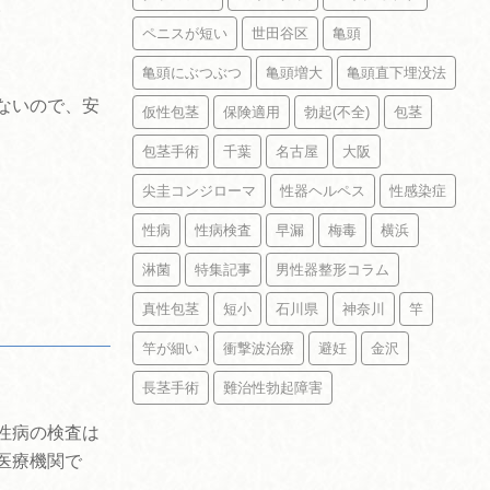
。
ペニスが短い
世田谷区
亀頭
亀頭にぶつぶつ
亀頭増大
亀頭直下埋没法
ないので、安
仮性包茎
保険適用
勃起(不全)
包茎
包茎手術
千葉
名古屋
大阪
尖圭コンジローマ
性器ヘルペス
性感染症
性病
性病検査
早漏
梅毒
横浜
淋菌
特集記事
男性器整形コラム
真性包茎
短小
石川県
神奈川
竿
竿が細い
衝撃波治療
避妊
金沢
長茎手術
難治性勃起障害
性病の検査は
医療機関で