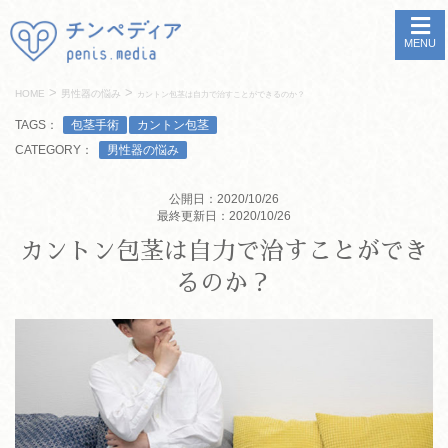
MENU
>
>
HOME
男性器の悩み
カントン包茎は自力で治すことができるのか？
TAGS：
包茎手術
カントン包茎
CATEGORY：
男性器の悩み
公開日：2020/10/26
最終更新日：2020/10/26
カントン包茎は自力で治すことができ
るのか？