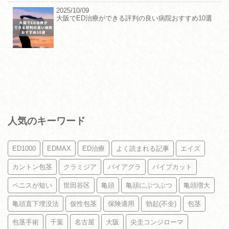
2025/10/09
大阪でED治療ができる評判の良い病院おすすめ10選
人気のキーワード
ED1000
EDMAX
ED治療
よく読まれる記事
エイズ
カントン包茎
クラミジア
バイアグラ
パイプカット
ペニスが短い
世田谷区
亀頭
亀頭にぶつぶつ
亀頭増大
亀頭直下埋没法
仮性包茎
保険適用
勃起(不全)
包茎
包茎手術
千葉
名古屋
大阪
尖圭コンジローマ