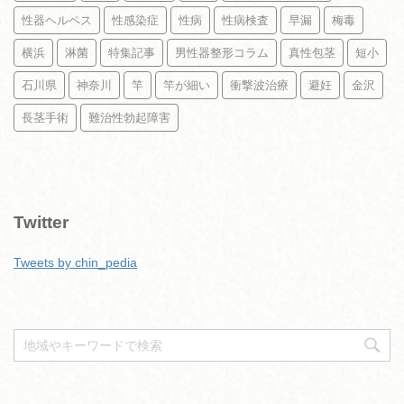
性器ヘルペス
性感染症
性病
性病検査
早漏
梅毒
横浜
淋菌
特集記事
男性器整形コラム
真性包茎
短小
石川県
神奈川
竿
竿が細い
衝撃波治療
避妊
金沢
長茎手術
難治性勃起障害
Twitter
Tweets by chin_pedia