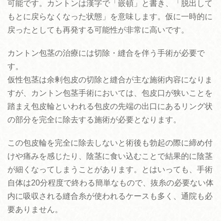
可能です。カントンは漢字で「嵌頓」と書き、「脱出して
もとに戻らなくなった状態」を意味します。仮に一時的に
戻ったとしても再発する可能性が非常に高いです。
カントン包茎の治療には切除・縫合を伴う手術が必要で
す。
仮性包茎は余剰包皮の切除と縫合が主な施術内容になりま
すが、カントン包茎手術においては、包皮口が狭いことを
踏まえ包皮輪といわれる包皮の先端の出口にあるリング状
の部分を完全に除去する施術が必要となります。
この包皮輪を完全に除去しないと術後も勃起の際に締め付
けや痛みを感じたり、陰茎に食い込むことで結果的に陰茎
が細くなってしまうことがあります。とはいっても、手術
自体は20分程度で終わる簡単なもので、抜糸の必要ない体
内に吸収される縫合糸が使われるケースも多く、通院も必
要ありません。