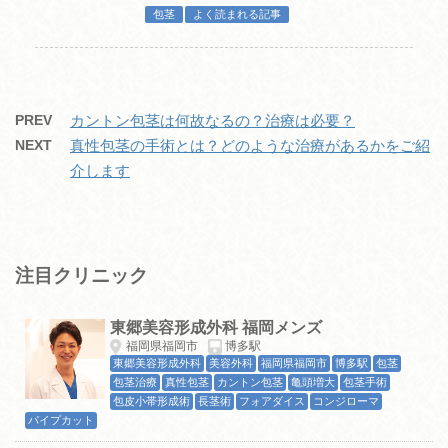
包茎
よく読まれる記事
PREV
カントン包茎は何故なるの？治療は必要？
NEXT
真性包茎の手術とは？どのような治療があるかをご紹
介します
注目クリニック
東郷美容形成外科 福岡メンズ
福岡県福岡市
博多駅
東郷美容形成外科
美容外科
福岡県福岡市
博多駅
包茎
包茎治療
真性包茎
カントン包茎
亀頭増大
包茎手術
包皮小帯形成術
長茎術
フォアダイス
コンジローマ
パイプカット