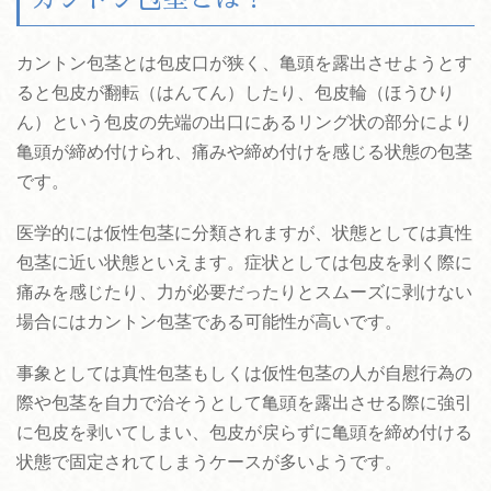
カントン包茎とは包皮口が狭く、亀頭を露出させようとす
ると包皮が翻転（はんてん）したり、包皮輪（ほうひり
ん）という包皮の先端の出口にあるリング状の部分により
亀頭が締め付けられ、痛みや締め付けを感じる状態の包茎
です。
医学的には仮性包茎に分類されますが、状態としては真性
包茎に近い状態といえます。症状としては包皮を剥く際に
痛みを感じたり、力が必要だったりとスムーズに剥けない
場合にはカントン包茎である可能性が高いです。
事象としては真性包茎もしくは仮性包茎の人が自慰行為の
際や包茎を自力で治そうとして亀頭を露出させる際に強引
に包皮を剥いてしまい、包皮が戻らずに亀頭を締め付ける
状態で固定されてしまうケースが多いようです。