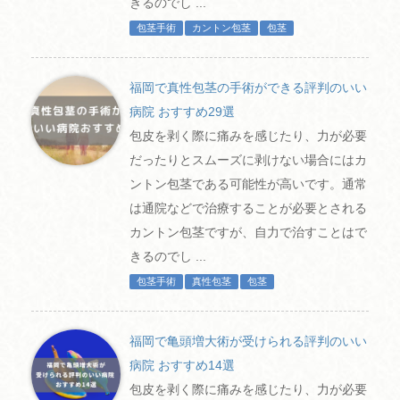
きるのでし ...
包茎手術
カントン包茎
包茎
福岡で真性包茎の手術ができる評判のいい
病院 おすすめ29選
包皮を剥く際に痛みを感じたり、力が必要
だったりとスムーズに剥けない場合にはカ
ントン包茎である可能性が高いです。通常
は通院などで治療することが必要とされる
カントン包茎ですが、自力で治すことはで
きるのでし ...
包茎手術
真性包茎
包茎
福岡で亀頭増大術が受けられる評判のいい
病院 おすすめ14選
包皮を剥く際に痛みを感じたり、力が必要