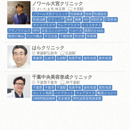
ノワール大宮クリニック
さいたま市,埼玉県
大宮駅
ノワール大宮クリニック
性病検査
性病
性感染症
性病治療
クラミジア
淋病
梅毒
HIV
B型肝炎
C型肝炎
マイコプラズマ
ウレアプラズマ
トリコモナス
アデノウイルス
HPV
尖圭コンジローマ
ヘルペス
陰部のかゆみ
陰部の痛み
のどの痛み
不正出血
下腹部痛
性交痛
排尿痛
はらクリニック
青森駅弘前市
弘前駅
青森県
弘前市
弘前駅
包茎手術
仮性包茎
真性包茎
千葉中央美容形成クリニック
千葉県千葉市
JR千葉駅
千葉県
千葉市
千葉駅
包茎手術
仮性包茎
真性包茎
カントン包茎
パイプカット
フォアダイス
亀頭ぶつぶつ
24時間相談無料
完全個室
男性泌尿器実績多数