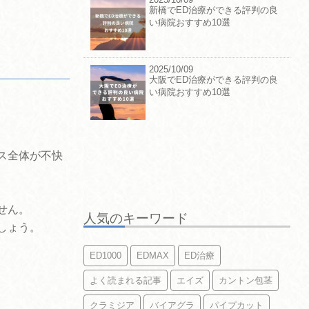
新橋でED治療ができる評判の良
い病院おすすめ10選
2025/10/09
大阪でED治療ができる評判の良
い病院おすすめ10選
ス全体が不快
せん。
人気のキーワード
しょう。
ED1000
EDMAX
ED治療
よく読まれる記事
エイズ
カントン包茎
クラミジア
バイアグラ
パイプカット