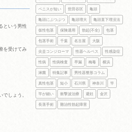
ペニスが短い
世田谷区
亀頭
亀頭にぶつぶつ
亀頭増大
亀頭直下埋没法
るという男性
仮性包茎
保険適用
勃起(不全)
包茎
包茎手術
千葉
名古屋
大阪
療を受けてみ
尖圭コンジローマ
性器ヘルペス
性感染症
性病
性病検査
早漏
梅毒
横浜
淋菌
特集記事
男性器整形コラム
真性包茎
短小
石川県
神奈川
竿
竿が細い
衝撃波治療
避妊
金沢
いでしょう。
長茎手術
難治性勃起障害