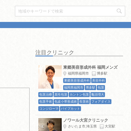
注目クリニック
東郷美容形成外科 福岡メンズ
福岡県福岡市
博多駅
東郷美容形成外科
美容外科
福岡県福岡市
博多駅
包茎
包茎治療
真性包茎
カントン包茎
亀頭増大
包茎手術
包皮小帯形成術
長茎術
フォアダイス
コンジローマ
パイプカット
ノワール大宮クリニック
さいたま市,埼玉県
大宮駅