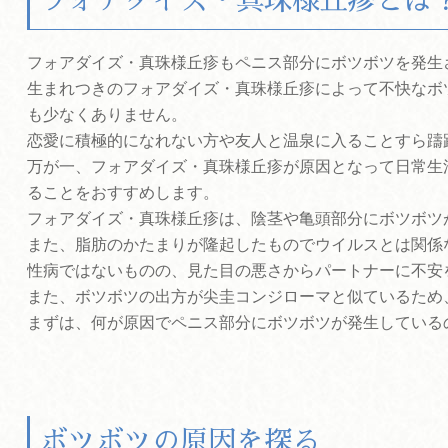
フォアダイズ・真珠様丘疹とは
フォアダイズ・真珠様丘疹もペニス部分にボツボツを発生
生まれつきのフォアダイズ・真珠様丘疹によって不快なボ
も少なくありません。
恋愛に積極的になれない方や友人と温泉に入ることすら躊
万が一、フォアダイズ・真珠様丘疹が原因となって日常生
ることをおすすめします。
フォアダイズ・真珠様丘疹は、陰茎や亀頭部分にボツボツ
また、脂肪のかたまりが隆起したものでウイルスとは関係
性病ではないものの、見た目の悪さからパートナーに不安
また、ボツボツの出方が尖圭コンジローマと似ているため
まずは、何が原因でペニス部分にボツボツが発生している
ボツボツの原因を探る