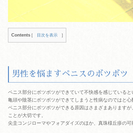
Contents
[
目次を表示
]
男性を悩ますペニスのボツボツ
ペニス部分にボツボツができていて不快感を感じていると
亀頭や陰茎にボツボツができてしまうと性病なのではと心
ペニス部分にボツボツができる原因はさまざまありますが
ことが大切です。
尖圭コンジローマやフォアダイズのほか、真珠様丘疹の可