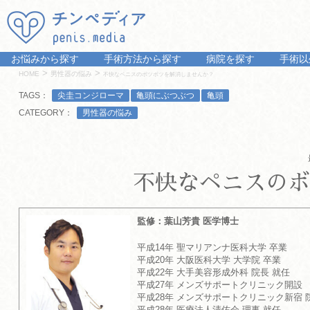
お悩みから探す
手術方法から探す
病院を探す
手術以
>
>
HOME
男性器の悩み
不快なペニスのボツボツを解消しませんか？
TAGS：
尖圭コンジローマ
亀頭にぶつぶつ
亀頭
CATEGORY：
男性器の悩み
不快なペニスのボ
監修：葉山芳貴 医学博士
平成14年 聖マリアンナ医科大学 卒業
平成20年 大阪医科大学 大学院 卒業
平成22年 大手美容形成外科 院長 就任
平成27年 メンズサポートクリニック開設
平成28年 メンズサポートクリニック新宿 
平成28年 医療法人清佑会 理事 就任