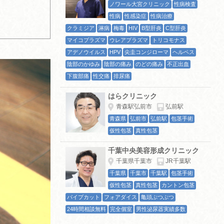
ノワール大宮クリニック
性病検査
性病
性感染症
性病治療
クラミジア
淋病
梅毒
HIV
B型肝炎
C型肝炎
マイコプラズマ
ウレアプラズマ
トリコモナス
アデノウイルス
HPV
尖圭コンジローマ
ヘルペス
陰部のかゆみ
陰部の痛み
のどの痛み
不正出血
下腹部痛
性交痛
排尿痛
はらクリニック
青森駅弘前市
弘前駅
青森県
弘前市
弘前駅
包茎手術
仮性包茎
真性包茎
千葉中央美容形成クリニック
千葉県千葉市
JR千葉駅
千葉県
千葉市
千葉駅
包茎手術
仮性包茎
真性包茎
カントン包茎
パイプカット
フォアダイス
亀頭ぶつぶつ
24時間相談無料
完全個室
男性泌尿器実績多数