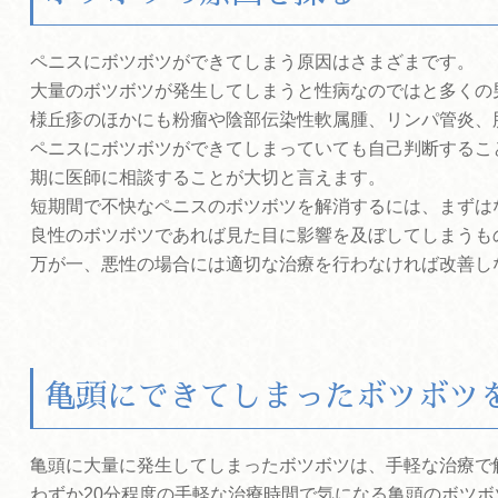
ペニスにボツボツができてしまう原因はさまざまです。
大量のボツボツが発生してしまうと性病なのではと多くの
様丘疹のほかにも粉瘤や陰部伝染性軟属腫、リンパ管炎、
ペニスにボツボツができてしまっていても自己判断するこ
期に医師に相談することが大切と言えます。
短期間で不快なペニスのボツボツを解消するには、まずは
良性のボツボツであれば見た目に影響を及ぼしてしまうも
万が一、悪性の場合には適切な治療を行わなければ改善し
亀頭にできてしまったボツボツ
亀頭に大量に発生してしまったボツボツは、手軽な治療で
わずか20分程度の手軽な治療時間で気になる亀頭のボツ