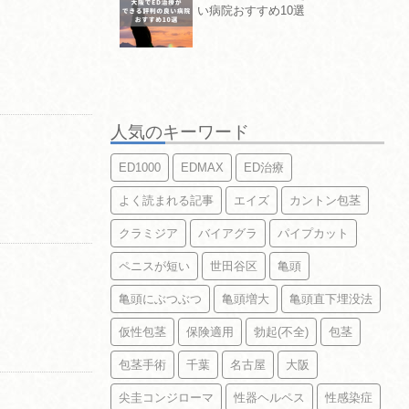
い病院おすすめ10選
人気のキーワード
ED1000
EDMAX
ED治療
よく読まれる記事
エイズ
カントン包茎
クラミジア
バイアグラ
パイプカット
ペニスが短い
世田谷区
亀頭
亀頭にぶつぶつ
亀頭増大
亀頭直下埋没法
仮性包茎
保険適用
勃起(不全)
包茎
包茎手術
千葉
名古屋
大阪
尖圭コンジローマ
性器ヘルペス
性感染症