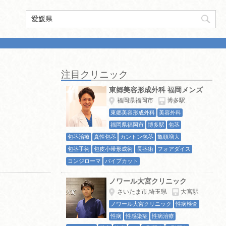
注目クリニック
東郷美容形成外科 福岡メンズ
福岡県福岡市
博多駅
東郷美容形成外科
美容外科
福岡県福岡市
博多駅
包茎
包茎治療
真性包茎
カントン包茎
亀頭増大
包茎手術
包皮小帯形成術
長茎術
フォアダイス
コンジローマ
パイプカット
ノワール大宮クリニック
さいたま市,埼玉県
大宮駅
ノワール大宮クリニック
性病検査
性病
性感染症
性病治療