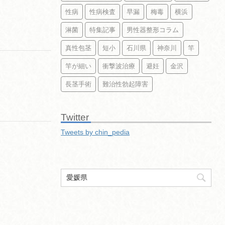
性病
性病検査
早漏
梅毒
横浜
淋菌
特集記事
男性器整形コラム
真性包茎
短小
石川県
神奈川
竿
竿が細い
衝撃波治療
避妊
金沢
長茎手術
難治性勃起障害
Twitter
Tweets by chin_pedia