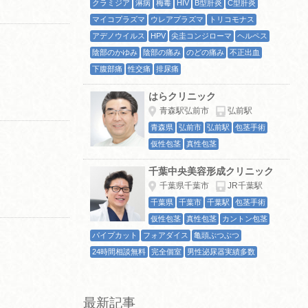
クラミジア
淋病
梅毒
HIV
B型肝炎
C型肝炎
マイコプラズマ
ウレアプラズマ
トリコモナス
アデノウイルス
HPV
尖圭コンジローマ
ヘルペス
陰部のかゆみ
陰部の痛み
のどの痛み
不正出血
下腹部痛
性交痛
排尿痛
はらクリニック
青森駅弘前市
弘前駅
青森県
弘前市
弘前駅
包茎手術
仮性包茎
真性包茎
千葉中央美容形成クリニック
千葉県千葉市
JR千葉駅
千葉県
千葉市
千葉駅
包茎手術
仮性包茎
真性包茎
カントン包茎
パイプカット
フォアダイス
亀頭ぶつぶつ
24時間相談無料
完全個室
男性泌尿器実績多数
最新記事