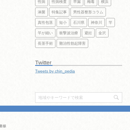
性病
性病検査
早漏
梅毒
横浜
淋菌
特集記事
男性器整形コラム
真性包茎
短小
石川県
神奈川
竿
竿が細い
衝撃波治療
避妊
金沢
長茎手術
難治性勃起障害
Twitter
Tweets by chin_pedia
業様