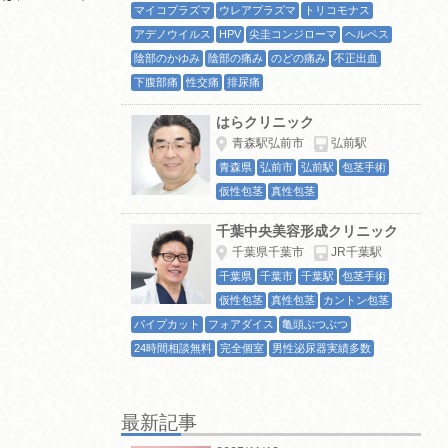
マイコプラズマ
ウレアプラズマ
トリコモナス
アデノウイルス
HPV
尖圭コンジローマ
ヘルペス
陰部のかゆみ
陰部の痛み
のどの痛み
不正出血
下腹部痛
性交痛
排尿痛
はらクリニック
青森駅弘前市
弘前駅
青森県
弘前市
弘前駅
包茎手術
仮性包茎
真性包茎
千葉中央美容形成クリニック
千葉県千葉市
JR千葉駅
千葉県
千葉市
千葉駅
包茎手術
仮性包茎
真性包茎
カントン包茎
パイプカット
フォアダイス
亀頭ぶつぶつ
24時間相談無料
完全個室
男性泌尿器実績多数
最新記事