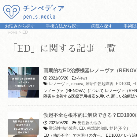
お悩みから探す
手術方法から探す
病院を探す
手術以
>
ED
HOME
「ED」に関する記事 一覧
画期的なED治療機器レノーヴァ（RENO
2021/05/20
-
News
レノーヴァ
,
renova
,
難治性勃起障害
,
ED1000
,
E
レノーヴァ（RENOVA）について レノーヴァ（RE
障害を改善する医療専用機器を用いた新しい治療法で
勃起不全を根本的に解決できる？ED100
2021/05/20
-
男性器の悩み
難治性勃起障害
,
ED
,
衝撃波治療
,
勃起(不全)
ED（勃起不全）でお困りの方へ。 ED1000という治