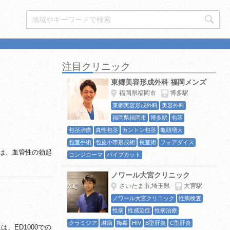
注目クリニック
東郷美容形成外科 福岡メンズ
福岡県福岡市
博多駅
東郷美容形成外科
美容外科
福岡県福岡市
博多駅
包茎
包茎治療
真性包茎
カントン包茎
亀頭増大
包茎手術
包皮小帯形成術
長茎術
フォアダイス
とは、血管性の勃起
コンジローマ
パイプカット
ノワール大宮クリニック
さいたま市,埼玉県
大宮駅
ノワール大宮クリニック
性病検査
性病
性感染症
性病治療
クラミジア
淋病
梅毒
HIV
B型肝炎
C型肝炎
は、ED1000での