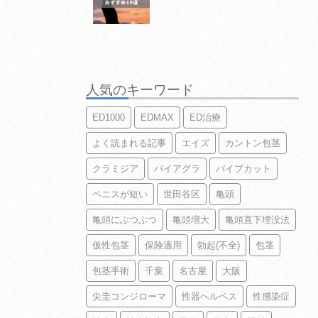
人気のキーワード
ED1000
EDMAX
ED治療
よく読まれる記事
エイズ
カントン包茎
クラミジア
バイアグラ
パイプカット
ペニスが短い
世田谷区
亀頭
亀頭にぶつぶつ
亀頭増大
亀頭直下埋没法
仮性包茎
保険適用
勃起(不全)
包茎
包茎手術
千葉
名古屋
大阪
尖圭コンジローマ
性器ヘルペス
性感染症