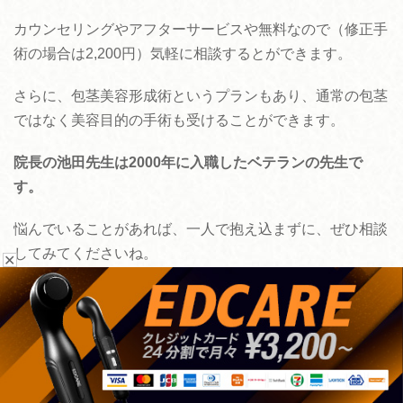
カウンセリングやアフターサービスや無料なので（修正手
術の場合は2,200円）気軽に相談するとができます。
さらに、包茎美容形成術というプランもあり、通常の包茎
ではなく美容目的の手術も受けることができます。
院長の池田先生は2000年に入職したベテランの先生で
す。
悩んでいることがあれば、一人で抱え込まずに、ぜひ相談
してみてくださいね。
✕
池田 景先生について
お悩みから探す
手術方法から探す
経歴
病院を探す
手術以外の治療から探す