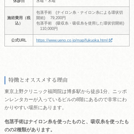
休診日
水曜・木曜
包茎手術 (ナイロン糸・ナイロン糸による環状切
施術費用（税
開術) 79,200円
込）
包茎手術 (吸収糸・吸収糸を使用した環状切開術)
110,000円
公式URL
https://www.ueno.co.jp/map/fukuoka.html
特徴とオススメする理由
東京上野クリニック福岡院は博多駅から徒歩1分、ニッポ
ンレンタカーが入っているビルの8階にあるので非常にわ
かりやすい場所にあります。
包茎手術はナイロン糸を使ったものと、吸収糸を使ったも
のの2種類があります。