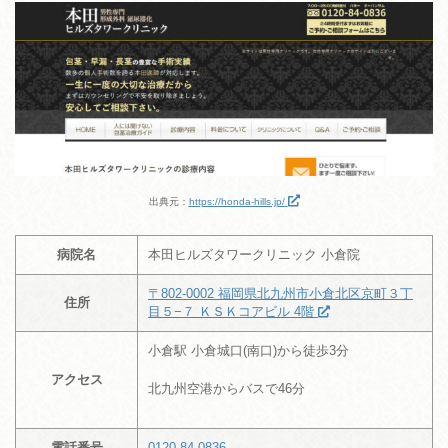
出典元：
https://honda-hills.jp/
病院名
本田ヒルズタワークリニック 小倉院
〒802-0002 福岡県北九州市小倉北区京町３丁
住所
目５−７ ＫＳＫコアビル 4階
小倉駅 小倉城口(南口)から徒歩3分
アクセス
北九州空港からバスで46分
電話番号
0120-84-0836