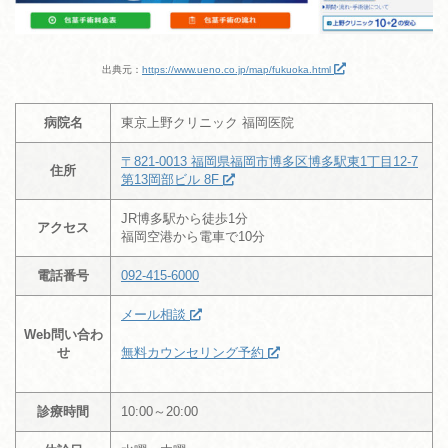
出典元：
https://www.ueno.co.jp/map/fukuoka.html
病院名
東京上野クリニック 福岡医院
〒821-0013 福岡県福岡市博多区博多駅東1丁目12-7
住所
第13岡部ビル 8F
JR博多駅から徒歩1分
アクセス
福岡空港から電車で10分
電話番号
092-415-6000
メール相談
Web問い合わ
せ
無料カウンセリング予約
診療時間
10:00～20:00