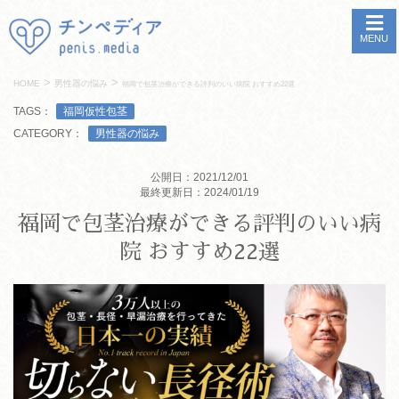
MENU
>
>
HOME
男性器の悩み
福岡で包茎治療ができる評判のいい病院 おすすめ22選
TAGS：
福岡仮性包茎
CATEGORY：
男性器の悩み
公開日：2021/12/01
最終更新日：2024/01/19
福岡で包茎治療ができる評判のいい病
院 おすすめ22選