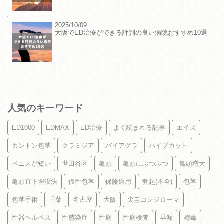
2025/10/09
大阪でED治療ができる評判の良い病院おすすめ10選
人気のキーワード
ED1000
EDMAX
ED治療
よく読まれる記事
エイズ
カントン包茎
クラミジア
バイアグラ
パイプカット
ペニスが短い
世田谷区
亀頭
亀頭にぶつぶつ
亀頭増大
亀頭直下埋没法
仮性包茎
保険適用
勃起(不全)
包茎
包茎手術
千葉
名古屋
大阪
尖圭コンジローマ
性器ヘルペス
性感染症
性病
性病検査
早漏
梅毒