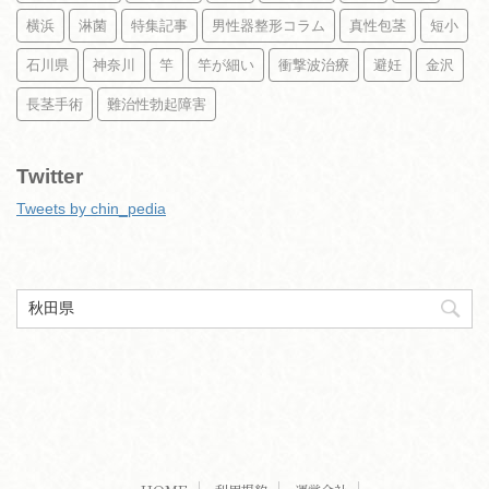
横浜
淋菌
特集記事
男性器整形コラム
真性包茎
短小
石川県
神奈川
竿
竿が細い
衝撃波治療
避妊
金沢
長茎手術
難治性勃起障害
Twitter
Tweets by chin_pedia