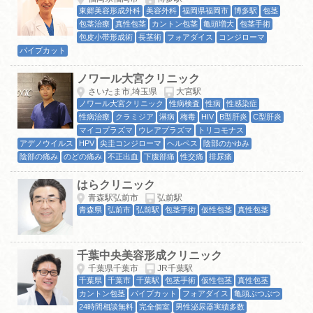
東郷美容形成外科
美容外科
福岡県福岡市
博多駅
包茎
包茎治療
真性包茎
カントン包茎
亀頭増大
包茎手術
包皮小帯形成術
長茎術
フォアダイス
コンジローマ
パイプカット
ノワール大宮クリニック
さいたま市,埼玉県
大宮駅
ノワール大宮クリニック
性病検査
性病
性感染症
性病治療
クラミジア
淋病
梅毒
HIV
B型肝炎
C型肝炎
マイコプラズマ
ウレアプラズマ
トリコモナス
アデノウイルス
HPV
尖圭コンジローマ
ヘルペス
陰部のかゆみ
陰部の痛み
のどの痛み
不正出血
下腹部痛
性交痛
排尿痛
はらクリニック
青森駅弘前市
弘前駅
青森県
弘前市
弘前駅
包茎手術
仮性包茎
真性包茎
千葉中央美容形成クリニック
千葉県千葉市
JR千葉駅
千葉県
千葉市
千葉駅
包茎手術
仮性包茎
真性包茎
カントン包茎
パイプカット
フォアダイス
亀頭ぶつぶつ
24時間相談無料
完全個室
男性泌尿器実績多数