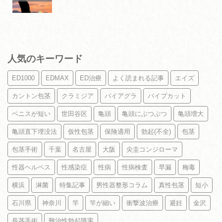
人気のキーワード
ED1000
EDMAX
ED治療
よく読まれる記事
エイズ
カントン包茎
クラミジア
バイアグラ
パイプカット
ペニスが短い
世田谷区
亀頭
亀頭にぶつぶつ
亀頭増大
亀頭直下埋没法
仮性包茎
保険適用
勃起(不全)
包茎
包茎手術
千葉
名古屋
大阪
尖圭コンジローマ
性器ヘルペス
性感染症
性病
性病検査
早漏
梅毒
横浜
淋菌
特集記事
男性器整形コラム
真性包茎
短小
石川県
神奈川
竿
竿が細い
衝撃波治療
避妊
金沢
長茎手術
難治性勃起障害