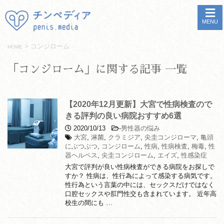
MENU
>
コンジローム
HOME
「コンジローム」に関する記事 一覧
【2020年12月更新】大宮で性病検査ので
きる評判の良い病院おすすめ6選
2020/10/13
-
男性器の悩み
大宮
,
淋菌
,
クラミジア
,
尖圭コンジローマ
,
亀頭
にぶつぶつ
,
コンジローム
,
性病
,
性病検査
,
梅毒
,
性
器ヘルペス
,
尖圭コンジローム
,
エイズ
,
性感染症
大宮で評判が良い性病検査ができる病院をお探しで
すか？ 性病は、性行為によって感染する病気です。
性行為という言葉の中には、セックスだけではなく
口腔セックスや肛門性交も含まれています。 近年高
校生の間にも …