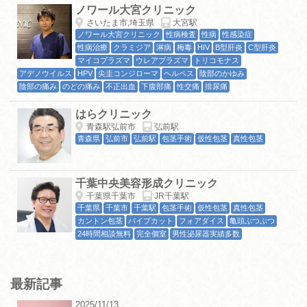
ノワール大宮クリニック
さいたま市,埼玉県
大宮駅
ノワール大宮クリニック
性病検査
性病
性感染症
性病治療
クラミジア
淋病
梅毒
HIV
B型肝炎
C型肝炎
マイコプラズマ
ウレアプラズマ
トリコモナス
アデノウイルス
HPV
尖圭コンジローマ
ヘルペス
陰部のかゆみ
陰部の痛み
のどの痛み
不正出血
下腹部痛
性交痛
排尿痛
はらクリニック
青森駅弘前市
弘前駅
青森県
弘前市
弘前駅
包茎手術
仮性包茎
真性包茎
千葉中央美容形成クリニック
千葉県千葉市
JR千葉駅
千葉県
千葉市
千葉駅
包茎手術
仮性包茎
真性包茎
カントン包茎
パイプカット
フォアダイス
亀頭ぶつぶつ
24時間相談無料
完全個室
男性泌尿器実績多数
最新記事
2025/11/13