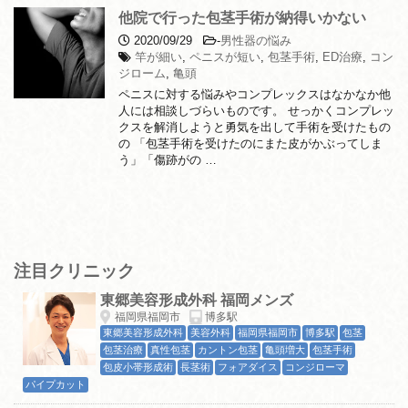
他院で行った包茎手術が納得いかない
2020/09/29
-
男性器の悩み
竿が細い
,
ペニスが短い
,
包茎手術
,
ED治療
,
コン
ジローム
,
亀頭
ペニスに対する悩みやコンプレックスはなかなか他
人には相談しづらいものです。 せっかくコンプレッ
クスを解消しようと勇気を出して手術を受けたもの
の 「包茎手術を受けたのにまた皮がかぶってしま
う」「傷跡がの …
注目クリニック
東郷美容形成外科 福岡メンズ
福岡県福岡市
博多駅
東郷美容形成外科
美容外科
福岡県福岡市
博多駅
包茎
包茎治療
真性包茎
カントン包茎
亀頭増大
包茎手術
包皮小帯形成術
長茎術
フォアダイス
コンジローマ
パイプカット