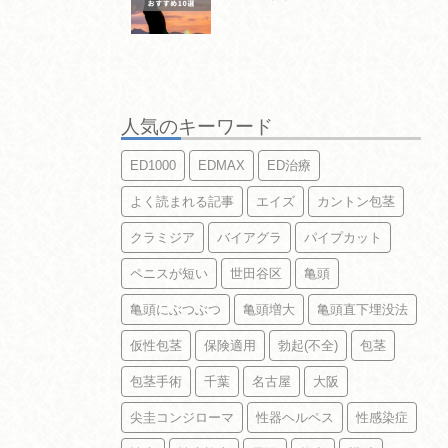
人気のキーワード
ED1000
EDMAX
ED治療
よく読まれる記事
エイズ
カントン包茎
クラミジア
バイアグラ
パイプカット
ペニスが短い
世田谷区
亀頭
亀頭にぶつぶつ
亀頭増大
亀頭直下埋没法
仮性包茎
保険適用
勃起(不全)
包茎
包茎手術
千葉
名古屋
大阪
尖圭コンジローマ
性器ヘルペス
性感染症