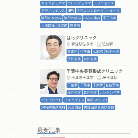
マイコプラズマ
ウレアプラズマ
トリコモナス
アデノウイルス
HPV
尖圭コンジローマ
ヘルペス
陰部のかゆみ
陰部の痛み
のどの痛み
不正出血
下腹部痛
性交痛
排尿痛
はらクリニック
青森駅弘前市
弘前駅
青森県
弘前市
弘前駅
包茎手術
仮性包茎
真性包茎
千葉中央美容形成クリニック
千葉県千葉市
JR千葉駅
千葉県
千葉市
千葉駅
包茎手術
仮性包茎
真性包茎
カントン包茎
パイプカット
フォアダイス
亀頭ぶつぶつ
24時間相談無料
完全個室
男性泌尿器実績多数
最新記事