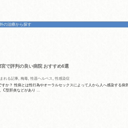
外の治療から探す
都宮で評判の良い病院 おすすめ6選
まれる記事
,
梅毒
,
性器ヘルペス
,
性感染症
ですか？ 性病とは性行為やオーラルセックスによって人から人へ感染する病
、C型肝炎などがあり …