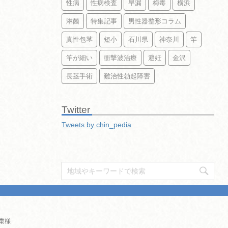
性病
性病検査
早漏
梅毒
横浜
淋菌
特集記事
男性器整形コラム
真性包茎
短小
石川県
神奈川
竿
竿が細い
衝撃波治療
避妊
金沢
長茎手術
難治性勃起障害
Twitter
Tweets by chin_pedia
業様