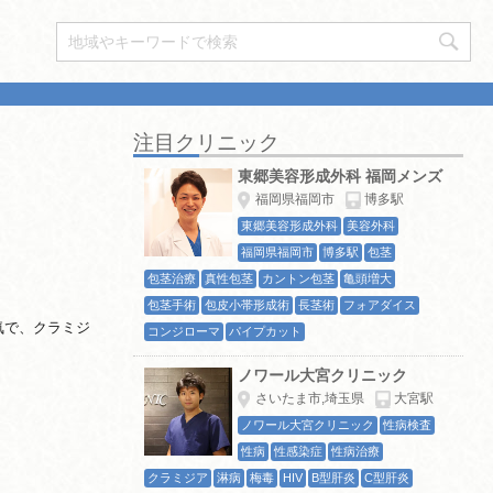
注目クリニック
東郷美容形成外科 福岡メンズ
福岡県福岡市
博多駅
東郷美容形成外科
美容外科
福岡県福岡市
博多駅
包茎
包茎治療
真性包茎
カントン包茎
亀頭増大
包茎手術
包皮小帯形成術
長茎術
フォアダイス
気で、クラミジ
コンジローマ
パイプカット
ノワール大宮クリニック
さいたま市,埼玉県
大宮駅
ノワール大宮クリニック
性病検査
性病
性感染症
性病治療
クラミジア
淋病
梅毒
HIV
B型肝炎
C型肝炎