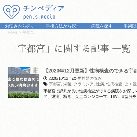
お悩みから探す
手術方法から探す
病院を探す
手術以
>
宇都宮
HOME
「宇都宮」に関する記事 一覧
【2020年12月更新】性病検査のできる宇
2020/10/13
-
男性器の悩み
宇都宮
,
淋菌
,
クラミジア
,
性病
,
性病検査
,
よく読
宇都宮で評判が良い性病検査ができる病院をお探し
ア、淋病、梅毒、尖圭コンジローマ、HIV、B型肝炎