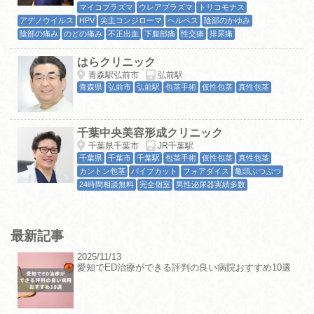
マイコプラズマ
ウレアプラズマ
トリコモナス
アデノウイルス
HPV
尖圭コンジローマ
ヘルペス
陰部のかゆみ
陰部の痛み
のどの痛み
不正出血
下腹部痛
性交痛
排尿痛
はらクリニック
青森駅弘前市
弘前駅
青森県
弘前市
弘前駅
包茎手術
仮性包茎
真性包茎
千葉中央美容形成クリニック
千葉県千葉市
JR千葉駅
千葉県
千葉市
千葉駅
包茎手術
仮性包茎
真性包茎
カントン包茎
パイプカット
フォアダイス
亀頭ぶつぶつ
24時間相談無料
完全個室
男性泌尿器実績多数
最新記事
2025/11/13
愛知でED治療ができる評判の良い病院おすすめ10選