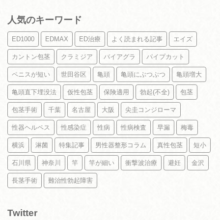
人気のキーワード
ED1000
EDMAX
ED治療
よく読まれる記事
エイズ
カントン包茎
クラミジア
バイアグラ
パイプカット
ペニスが短い
世田谷区
亀頭
亀頭にぶつぶつ
亀頭増大
亀頭直下埋没法
仮性包茎
保険適用
勃起(不全)
包茎
包茎手術
千葉
名古屋
大阪
尖圭コンジローマ
性器ヘルペス
性感染症
性病
性病検査
早漏
梅毒
横浜
淋菌
特集記事
男性器整形コラム
真性包茎
短小
石川県
神奈川
竿
竿が細い
衝撃波治療
避妊
金沢
長茎手術
難治性勃起障害
Twitter