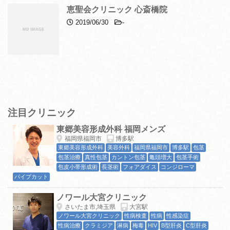
恵聖会クリニック 心斎橋院
2019/06/30
-
注目クリニック
東郷美容形成外科 福岡メンズ
福岡県福岡市
博多駅
東郷美容形成外科
美容外科
福岡県福岡市
博多駅
包茎
包茎治療
真性包茎
カントン包茎
亀頭増大
包茎手術
包皮小帯形成術
長茎術
フォアダイス
コンジローマ
パイプカット
ノワール大宮クリニック
さいたま市,埼玉県
大宮駅
ノワール大宮クリニック
性病検査
性病
性感染症
性病治療
クラミジア
淋病
梅毒
HIV
B型肝炎
C型肝炎