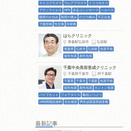
マイコプラズマ
ウレアプラズマ
トリコモナス
アデノウイルス
HPV
尖圭コンジローマ
ヘルペス
陰部のかゆみ
陰部の痛み
のどの痛み
不正出血
下腹部痛
性交痛
排尿痛
はらクリニック
青森駅弘前市
弘前駅
青森県
弘前市
弘前駅
包茎手術
仮性包茎
真性包茎
千葉中央美容形成クリニック
千葉県千葉市
JR千葉駅
千葉県
千葉市
千葉駅
包茎手術
仮性包茎
真性包茎
カントン包茎
パイプカット
フォアダイス
亀頭ぶつぶつ
24時間相談無料
完全個室
男性泌尿器実績多数
最新記事