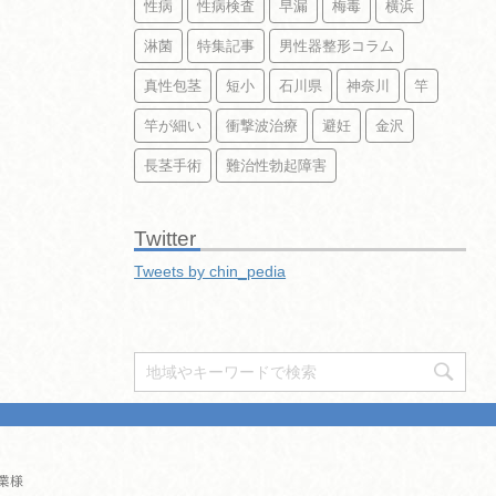
性病
性病検査
早漏
梅毒
横浜
淋菌
特集記事
男性器整形コラム
真性包茎
短小
石川県
神奈川
竿
竿が細い
衝撃波治療
避妊
金沢
長茎手術
難治性勃起障害
Twitter
Tweets by chin_pedia
業様