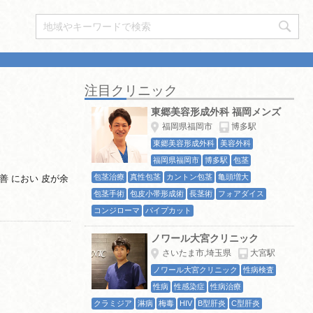
注目クリニック
東郷美容形成外科 福岡メンズ
福岡県福岡市
博多駅
東郷美容形成外科
美容外科
福岡県福岡市
博多駅
包茎
包茎治療
真性包茎
カントン包茎
亀頭増大
 におい 皮が余
包茎手術
包皮小帯形成術
長茎術
フォアダイス
コンジローマ
パイプカット
ノワール大宮クリニック
さいたま市,埼玉県
大宮駅
ノワール大宮クリニック
性病検査
性病
性感染症
性病治療
クラミジア
淋病
梅毒
HIV
B型肝炎
C型肝炎