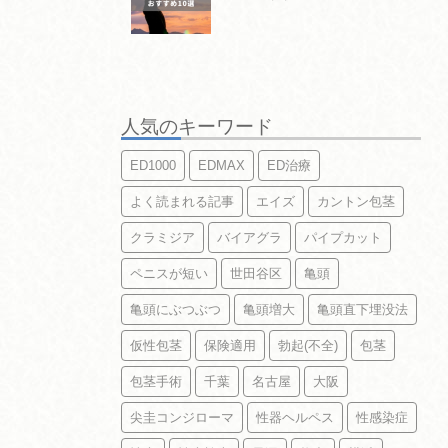
人気のキーワード
ED1000
EDMAX
ED治療
よく読まれる記事
エイズ
カントン包茎
クラミジア
バイアグラ
パイプカット
ペニスが短い
世田谷区
亀頭
亀頭にぶつぶつ
亀頭増大
亀頭直下埋没法
仮性包茎
保険適用
勃起(不全)
包茎
包茎手術
千葉
名古屋
大阪
尖圭コンジローマ
性器ヘルペス
性感染症