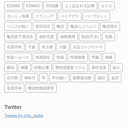
ED1000
EDMAX
ED治療
よく読まれる記事
エイズ
カントン包茎
クラミジア
バイアグラ
パイプカット
ペニスが短い
世田谷区
亀頭
亀頭にぶつぶつ
亀頭増大
亀頭直下埋没法
仮性包茎
保険適用
勃起(不全)
包茎
包茎手術
千葉
名古屋
大阪
尖圭コンジローマ
性器ヘルペス
性感染症
性病
性病検査
早漏
梅毒
横浜
淋菌
特集記事
男性器整形コラム
真性包茎
短小
石川県
神奈川
竿
竿が細い
衝撃波治療
避妊
金沢
長茎手術
難治性勃起障害
Twitter
Tweets by chin_pedia