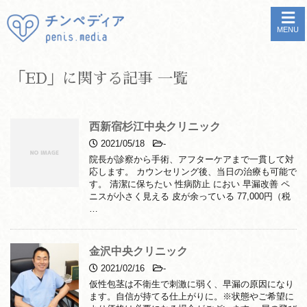
MENU
「ED」に関する記事 一覧
西新宿杉江中央クリニック
2021/05/18
-
院長が診察から手術、アフターケアまで一貫して対
応します。 カウンセリング後、当日の治療も可能で
す。 清潔に保ちたい 性病防止 におい 早漏改善 ペ
ニスが小さく見える 皮が余っている 77,000円（税
…
金沢中央クリニック
2021/02/16
-
仮性包茎は不衛生で刺激に弱く、早漏の原因になり
ます。自信が持てる仕上がりに。※状態やご希望に