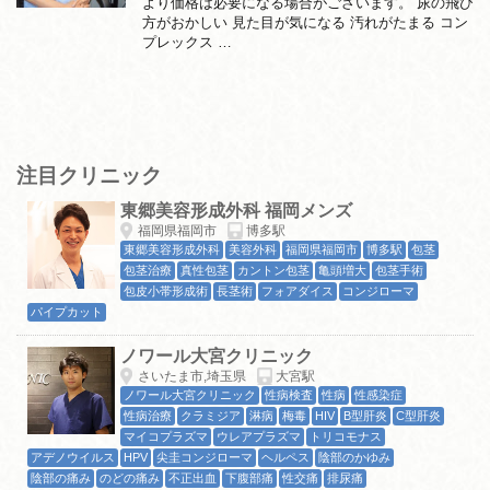
より価格は必要になる場合がございます。 尿の飛び
方がおかしい 見た目が気になる 汚れがたまる コン
プレックス …
注目クリニック
東郷美容形成外科 福岡メンズ
福岡県福岡市
博多駅
東郷美容形成外科
美容外科
福岡県福岡市
博多駅
包茎
包茎治療
真性包茎
カントン包茎
亀頭増大
包茎手術
包皮小帯形成術
長茎術
フォアダイス
コンジローマ
パイプカット
ノワール大宮クリニック
さいたま市,埼玉県
大宮駅
ノワール大宮クリニック
性病検査
性病
性感染症
性病治療
クラミジア
淋病
梅毒
HIV
B型肝炎
C型肝炎
マイコプラズマ
ウレアプラズマ
トリコモナス
アデノウイルス
HPV
尖圭コンジローマ
ヘルペス
陰部のかゆみ
陰部の痛み
のどの痛み
不正出血
下腹部痛
性交痛
排尿痛