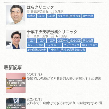
はらクリニック
青森駅弘前市
弘前駅
青森県
弘前市
弘前駅
包茎手術
仮性包茎
真性包茎
千葉中央美容形成クリニック
千葉県千葉市
JR千葉駅
千葉県
千葉市
千葉駅
包茎手術
仮性包茎
真性包茎
カントン包茎
パイプカット
フォアダイス
亀頭ぶつぶつ
24時間相談無料
完全個室
男性泌尿器実績多数
最新記事
2025/11/13
愛知でED治療ができる評判の良い病院おすすめ10選
2025/11/13
安城市でED治療ができる評判の良い病院おすすめ6選