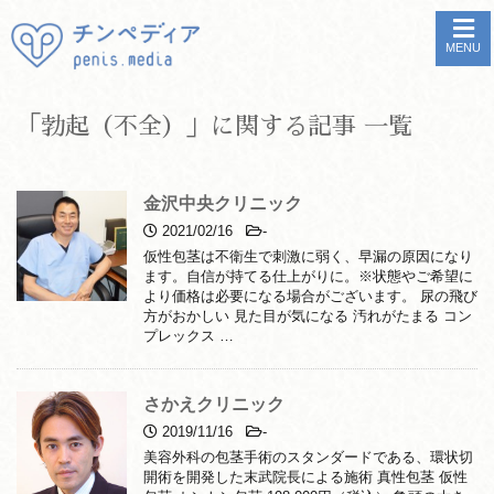
MENU
「勃起（不全）」に関する記事 一覧
金沢中央クリニック
2021/02/16
-
仮性包茎は不衛生で刺激に弱く、早漏の原因になり
ます。自信が持てる仕上がりに。※状態やご希望に
より価格は必要になる場合がございます。 尿の飛び
方がおかしい 見た目が気になる 汚れがたまる コン
プレックス …
さかえクリニック
2019/11/16
-
美容外科の包茎手術のスタンダードである、環状切
開術を開発した末武院長による施術 真性包茎 仮性