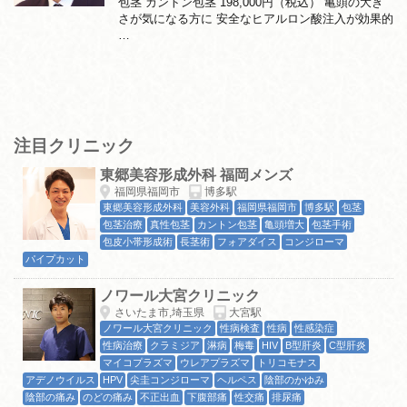
包茎 カントン包茎 198,000円（税込） 亀頭の大き
さが気になる方に 安全なヒアルロン酸注入が効果的
…
注目クリニック
東郷美容形成外科 福岡メンズ
福岡県福岡市
博多駅
東郷美容形成外科
美容外科
福岡県福岡市
博多駅
包茎
包茎治療
真性包茎
カントン包茎
亀頭増大
包茎手術
包皮小帯形成術
長茎術
フォアダイス
コンジローマ
パイプカット
ノワール大宮クリニック
さいたま市,埼玉県
大宮駅
ノワール大宮クリニック
性病検査
性病
性感染症
性病治療
クラミジア
淋病
梅毒
HIV
B型肝炎
C型肝炎
マイコプラズマ
ウレアプラズマ
トリコモナス
アデノウイルス
HPV
尖圭コンジローマ
ヘルペス
陰部のかゆみ
陰部の痛み
のどの痛み
不正出血
下腹部痛
性交痛
排尿痛