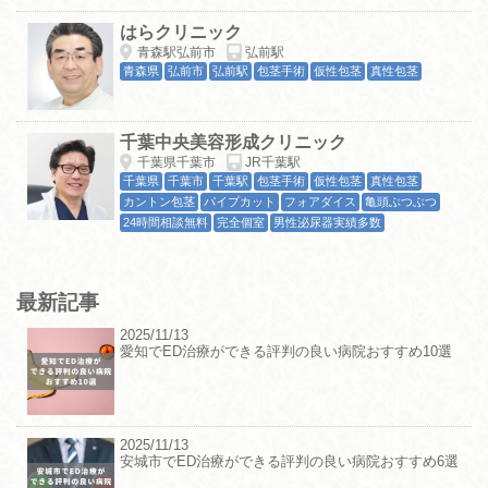
はらクリニック
青森駅弘前市
弘前駅
青森県
弘前市
弘前駅
包茎手術
仮性包茎
真性包茎
千葉中央美容形成クリニック
千葉県千葉市
JR千葉駅
千葉県
千葉市
千葉駅
包茎手術
仮性包茎
真性包茎
カントン包茎
パイプカット
フォアダイス
亀頭ぶつぶつ
24時間相談無料
完全個室
男性泌尿器実績多数
最新記事
2025/11/13
愛知でED治療ができる評判の良い病院おすすめ10選
2025/11/13
安城市でED治療ができる評判の良い病院おすすめ6選