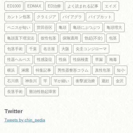
ED1000
EDMAX
ED治療
よく読まれる記事
エイズ
カントン包茎
クラミジア
バイアグラ
パイプカット
ペニスが短い
世田谷区
亀頭
亀頭にぶつぶつ
亀頭増大
亀頭直下埋没法
仮性包茎
保険適用
勃起(不全)
包茎
包茎手術
千葉
名古屋
大阪
尖圭コンジローマ
性器ヘルペス
性感染症
性病
性病検査
早漏
梅毒
横浜
淋菌
特集記事
男性器整形コラム
真性包茎
短小
石川県
神奈川
竿
竿が細い
衝撃波治療
避妊
金沢
長茎手術
難治性勃起障害
Twitter
Tweets by chin_pedia