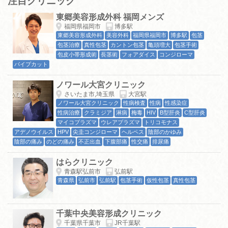
注目クリニック
東郷美容形成外科 福岡メンズ
福岡県福岡市
博多駅
東郷美容形成外科
美容外科
福岡県福岡市
博多駅
包茎
包茎治療
真性包茎
カントン包茎
亀頭増大
包茎手術
包皮小帯形成術
長茎術
フォアダイス
コンジローマ
パイプカット
ノワール大宮クリニック
さいたま市,埼玉県
大宮駅
ノワール大宮クリニック
性病検査
性病
性感染症
性病治療
クラミジア
淋病
梅毒
HIV
B型肝炎
C型肝炎
マイコプラズマ
ウレアプラズマ
トリコモナス
アデノウイルス
HPV
尖圭コンジローマ
ヘルペス
陰部のかゆみ
陰部の痛み
のどの痛み
不正出血
下腹部痛
性交痛
排尿痛
はらクリニック
青森駅弘前市
弘前駅
青森県
弘前市
弘前駅
包茎手術
仮性包茎
真性包茎
千葉中央美容形成クリニック
千葉県千葉市
JR千葉駅