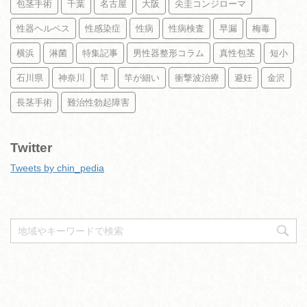
包茎手術
千葉
名古屋
大阪
尖圭コンジローマ
性器ヘルペス
性感染症
性病
性病検査
早漏
梅毒
横浜
淋菌
特集記事
男性器整形コラム
真性包茎
短小
石川県
神奈川
竿
竿が細い
衝撃波治療
避妊
金沢
長茎手術
難治性勃起障害
Twitter
Tweets by chin_pedia