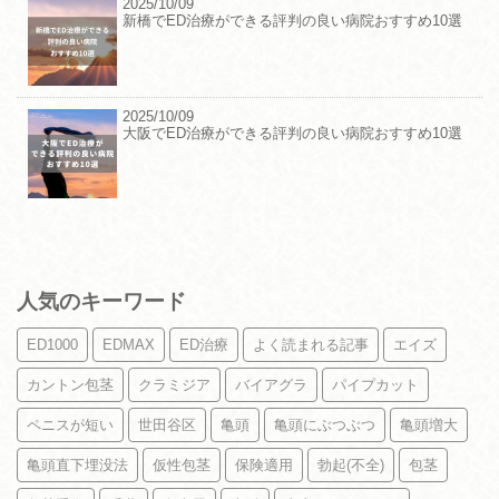
2025/10/09
新橋でED治療ができる評判の良い病院おすすめ10選
2025/10/09
大阪でED治療ができる評判の良い病院おすすめ10選
人気のキーワード
ED1000
EDMAX
ED治療
よく読まれる記事
エイズ
カントン包茎
クラミジア
バイアグラ
パイプカット
ペニスが短い
世田谷区
亀頭
亀頭にぶつぶつ
亀頭増大
亀頭直下埋没法
仮性包茎
保険適用
勃起(不全)
包茎