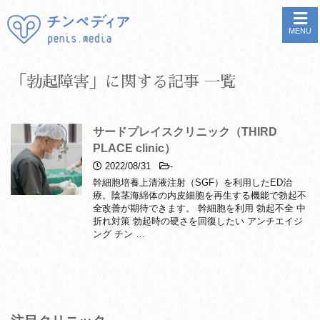
MENU
「勃起障害」に関する記事 一覧
サードプレイスクリニック（THIRD
PLACE clinic）
2022/08/31
-
幹細胞培養上清液注射（SGF）を利用したED治
療。陰茎海綿体の内皮細胞を再生する機能で勃起不
全改善が期待できます。 幹細胞を利用 勃起不全 中
折れ対策 勃起時の硬さを回復したい アンチエイジ
ング チン …