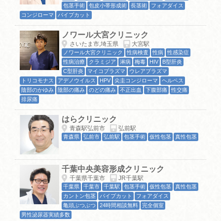
包茎手術
包皮小帯形成術
長茎術
フォアダイス
コンジローマ
パイプカット
ノワール大宮クリニック
さいたま市,埼玉県
大宮駅
ノワール大宮クリニック
性病検査
性病
性感染症
性病治療
クラミジア
淋病
梅毒
HIV
B型肝炎
C型肝炎
マイコプラズマ
ウレアプラズマ
トリコモナス
アデノウイルス
HPV
尖圭コンジローマ
ヘルペス
陰部のかゆみ
陰部の痛み
のどの痛み
不正出血
下腹部痛
性交痛
排尿痛
はらクリニック
青森駅弘前市
弘前駅
青森県
弘前市
弘前駅
包茎手術
仮性包茎
真性包茎
千葉中央美容形成クリニック
千葉県千葉市
JR千葉駅
千葉県
千葉市
千葉駅
包茎手術
仮性包茎
真性包茎
カントン包茎
パイプカット
フォアダイス
亀頭ぶつぶつ
24時間相談無料
完全個室
男性泌尿器実績多数