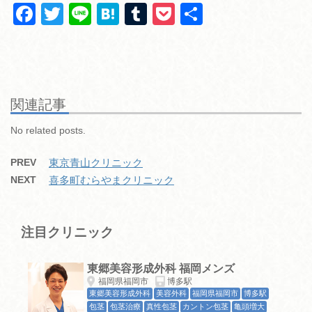
F
T
Li
H
T
P
共
a
wi
n
at
u
o
有
c
tt
e
e
m
ck
e
er
n
bl
et
b
a
r
関連記事
o
No related posts.
o
PREV
東京青山クリニック
k
NEXT
喜多町むらやまクリニック
注目クリニック
東郷美容形成外科 福岡メンズ
福岡県福岡市
博多駅
東郷美容形成外科
美容外科
福岡県福岡市
博多駅
包茎
包茎治療
真性包茎
カントン包茎
亀頭増大