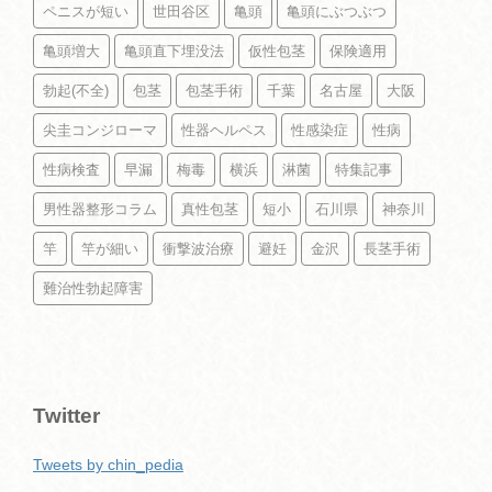
ペニスが短い
世田谷区
亀頭
亀頭にぶつぶつ
亀頭増大
亀頭直下埋没法
仮性包茎
保険適用
勃起(不全)
包茎
包茎手術
千葉
名古屋
大阪
尖圭コンジローマ
性器ヘルペス
性感染症
性病
性病検査
早漏
梅毒
横浜
淋菌
特集記事
男性器整形コラム
真性包茎
短小
石川県
神奈川
竿
竿が細い
衝撃波治療
避妊
金沢
長茎手術
難治性勃起障害
Twitter
Tweets by chin_pedia