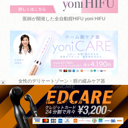
医師が開発した全自動腟HIFU yoni HIFU
女性のデリケートゾーン・腟の緩みケア器
✕
yoniCARE
チンペディア
お悩みから探す
手術方法から探す
Copyright© チンペディア , 2026 All Rights Reserved.
病院を探す
手術以外の治療から探す