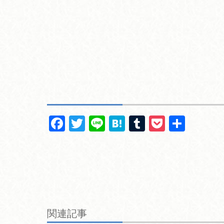
F
T
Li
H
T
P
共
a
wi
n
at
u
o
有
c
tt
e
e
m
ck
e
er
n
bl
et
b
a
r
o
関連記事
o