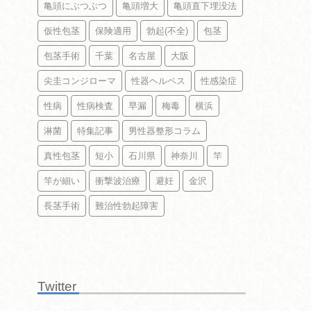
亀頭にぶつぶつ
亀頭増大
亀頭直下埋没法
仮性包茎
保険適用
勃起(不全)
包茎
包茎手術
千葉
名古屋
大阪
尖圭コンジローマ
性器ヘルペス
性感染症
性病
性病検査
早漏
梅毒
横浜
淋菌
特集記事
男性器整形コラム
真性包茎
短小
石川県
神奈川
竿
竿が細い
衝撃波治療
避妊
金沢
長茎手術
難治性勃起障害
Twitter