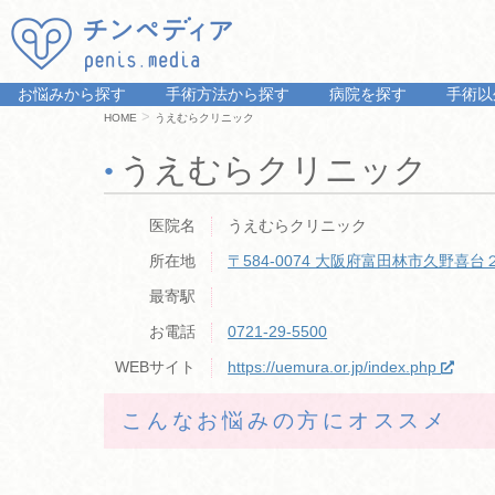
お悩みから探す
手術方法から探す
病院を探す
手術以
>
HOME
うえむらクリニック
うえむらクリニック
医院名
うえむらクリニック
所在地
〒584-0074
大阪府富田林市久野喜台
最寄駅
お電話
0721-29-5500
WEBサイト
https://uemura.or.jp/index.php
こんなお悩みの方にオススメ