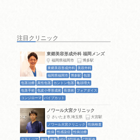
注目クリニック
東郷美容形成外科 福岡メンズ
福岡県福岡市
博多駅
東郷美容形成外科
美容外科
福岡県福岡市
博多駅
包茎
包茎治療
真性包茎
カントン包茎
亀頭増大
包茎手術
包皮小帯形成術
長茎術
フォアダイス
コンジローマ
パイプカット
ノワール大宮クリニック
さいたま市,埼玉県
大宮駅
ノワール大宮クリニック
性病検査
性病
性感染症
性病治療
クラミジア
淋病
梅毒
HIV
B型肝炎
C型肝炎