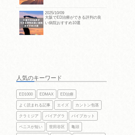
2025/10/09
大阪でED治療ができる評判の良
い病院おすすめ10選
人気のキーワード
ED1000
EDMAX
ED治療
よく読まれる記事
エイズ
カントン包茎
クラミジア
バイアグラ
パイプカット
ペニスが短い
世田谷区
亀頭