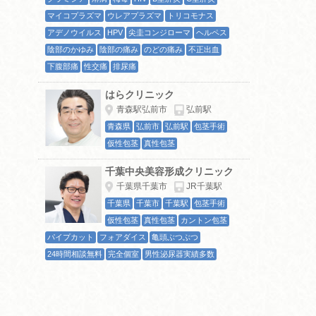
マイコプラズマ
ウレアプラズマ
トリコモナス
アデノウイルス
HPV
尖圭コンジローマ
ヘルペス
陰部のかゆみ
陰部の痛み
のどの痛み
不正出血
下腹部痛
性交痛
排尿痛
はらクリニック
青森駅弘前市
弘前駅
青森県
弘前市
弘前駅
包茎手術
仮性包茎
真性包茎
千葉中央美容形成クリニック
千葉県千葉市
JR千葉駅
千葉県
千葉市
千葉駅
包茎手術
仮性包茎
真性包茎
カントン包茎
パイプカット
フォアダイス
亀頭ぶつぶつ
24時間相談無料
完全個室
男性泌尿器実績多数