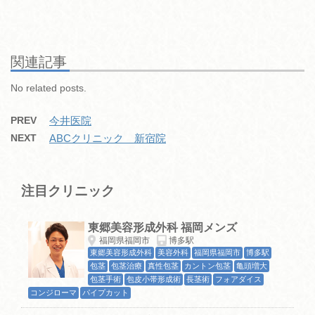
c
tt
e
e
m
ck
e
er
n
bl
et
b
a
r
関連記事
o
No related posts.
o
PREV
今井医院
k
NEXT
ABCクリニック 新宿院
注目クリニック
東郷美容形成外科 福岡メンズ
福岡県福岡市
博多駅
東郷美容形成外科
美容外科
福岡県福岡市
博多駅
包茎
包茎治療
真性包茎
カントン包茎
亀頭増大
包茎手術
包皮小帯形成術
長茎術
フォアダイス
コンジローマ
パイプカット