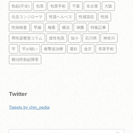
勃起(不全)
包茎
包茎手術
千葉
名古屋
大阪
尖圭コンジローマ
性器ヘルペス
性感染症
性病
性病検査
早漏
梅毒
横浜
淋菌
特集記事
男性器整形コラム
真性包茎
短小
石川県
神奈川
竿
竿が細い
衝撃波治療
避妊
金沢
長茎手術
難治性勃起障害
Twitter
Tweets by chin_pedia