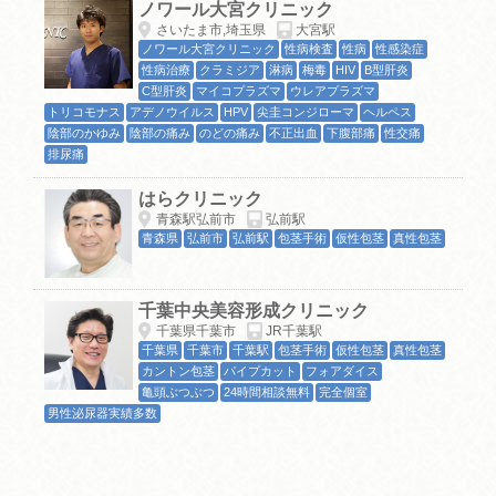
ノワール大宮クリニック
さいたま市,埼玉県
大宮駅
ノワール大宮クリニック
性病検査
性病
性感染症
性病治療
クラミジア
淋病
梅毒
HIV
B型肝炎
C型肝炎
マイコプラズマ
ウレアプラズマ
トリコモナス
アデノウイルス
HPV
尖圭コンジローマ
ヘルペス
陰部のかゆみ
陰部の痛み
のどの痛み
不正出血
下腹部痛
性交痛
排尿痛
はらクリニック
青森駅弘前市
弘前駅
青森県
弘前市
弘前駅
包茎手術
仮性包茎
真性包茎
千葉中央美容形成クリニック
千葉県千葉市
JR千葉駅
千葉県
千葉市
千葉駅
包茎手術
仮性包茎
真性包茎
カントン包茎
パイプカット
フォアダイス
亀頭ぶつぶつ
24時間相談無料
完全個室
男性泌尿器実績多数