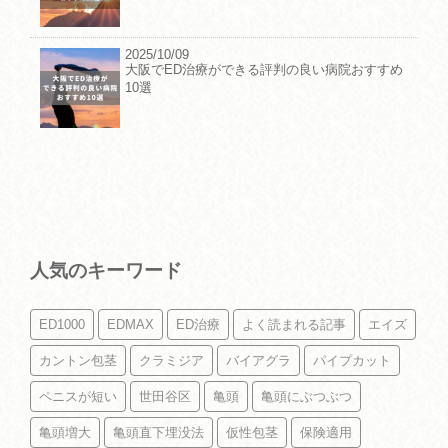
2025/10/09
大阪でED治療ができる評判の良い病院おすすめ
10選
人気のキーワード
ED1000
EDMAX
ED治療
よく読まれる記事
エイズ
カントン包茎
クラミジア
バイアグラ
パイプカット
ペニスが短い
世田谷区
亀頭
亀頭にぶつぶつ
亀頭増大
亀頭直下埋没法
仮性包茎
保険適用