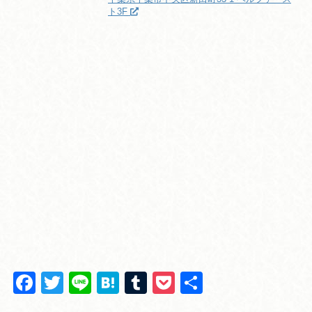
ト3F
F
T
Li
H
T
P
共
a
wi
n
at
u
o
有