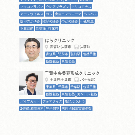
マイコプラズマ
ウレアプラズマ
トリコモナス
アデノウイルス
HPV
尖圭コンジローマ
ヘルペス
陰部のかゆみ
陰部の痛み
のどの痛み
不正出血
下腹部痛
性交痛
排尿痛
はらクリニック
青森駅弘前市
弘前駅
青森県
弘前市
弘前駅
包茎手術
仮性包茎
真性包茎
千葉中央美容形成クリニック
千葉県千葉市
JR千葉駅
千葉県
千葉市
千葉駅
包茎手術
仮性包茎
真性包茎
カントン包茎
パイプカット
フォアダイス
亀頭ぶつぶつ
24時間相談無料
完全個室
男性泌尿器実績多数