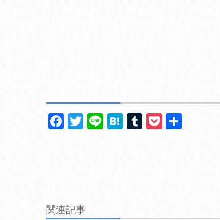
F
T
Li
H
T
P
共
a
wi
n
at
u
o
有
c
tt
e
e
m
ck
e
er
n
bl
et
b
a
r
o
関連記事
o