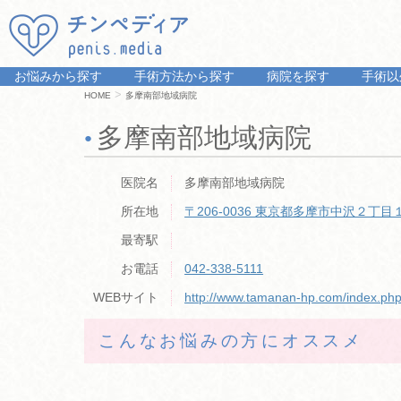
お悩みから探す
手術方法から探す
病院を探す
手術以
>
HOME
多摩南部地域病院
多摩南部地域病院
医院名
多摩南部地域病院
所在地
〒206-0036
東京都多摩市中沢２丁目１
最寄駅
お電話
042-338-5111
WEBサイト
http://www.tamanan-hp.com/index.ph
こんなお悩みの方にオススメ