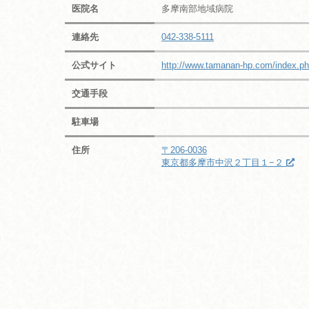
医院名
多摩南部地域病院
連絡先
042-338-5111
公式サイト
http://www.tamanan-hp.com/index.p
交通手段
駐車場
住所
〒206-0036
東京都多摩市中沢２丁目１−２