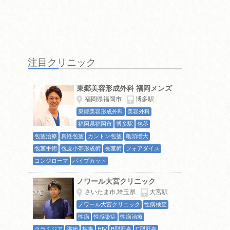
注目クリニック
東郷美容形成外科 福岡メンズ
福岡県福岡市
博多駅
東郷美容形成外科
美容外科
福岡県福岡市
博多駅
包茎
包茎治療
真性包茎
カントン包茎
亀頭増大
包茎手術
包皮小帯形成術
長茎術
フォアダイス
コンジローマ
パイプカット
ノワール大宮クリニック
さいたま市,埼玉県
大宮駅
ノワール大宮クリニック
性病検査
性病
性感染症
性病治療
クラミジア
淋病
梅毒
HIV
B型肝炎
C型肝炎