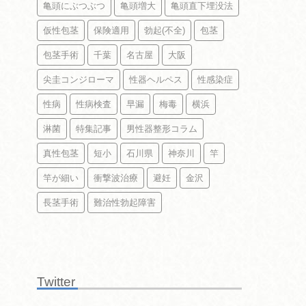
亀頭にぶつぶつ
亀頭増大
亀頭直下埋没法
仮性包茎
保険適用
勃起(不全)
包茎
包茎手術
千葉
名古屋
大阪
尖圭コンジローマ
性器ヘルペス
性感染症
性病
性病検査
早漏
梅毒
横浜
淋菌
特集記事
男性器整形コラム
真性包茎
短小
石川県
神奈川
竿
竿が細い
衝撃波治療
避妊
金沢
長茎手術
難治性勃起障害
Twitter