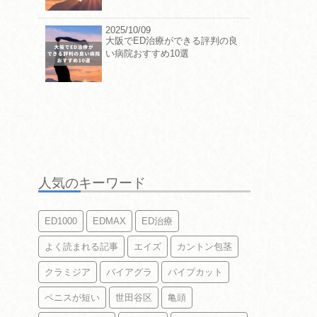
2025/10/09
大阪でED治療ができる評判の良
い病院おすすめ10選
人気のキーワード
ED1000
EDMAX
ED治療
よく読まれる記事
エイズ
カントン包茎
クラミジア
バイアグラ
パイプカット
ペニスが短い
世田谷区
亀頭