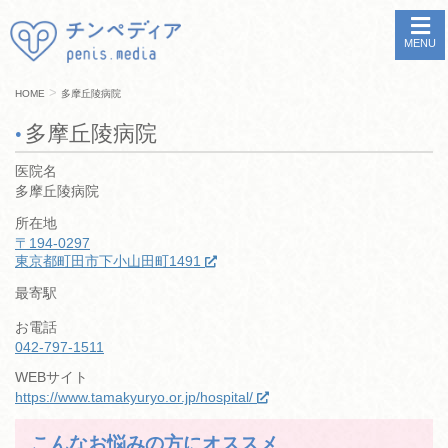
MENU
>
HOME
多摩丘陵病院
多摩丘陵病院
医院名
多摩丘陵病院
所在地
〒194-0297
東京都町田市下小山田町1491
最寄駅
お電話
042-797-1511
WEBサイト
https://www.tamakyuryo.or.jp/hospital/
こんなお悩みの方にオススメ