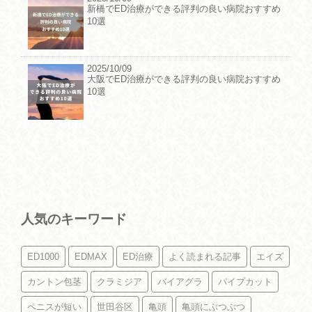
新橋でED治療ができる評判の良い病院おすすめ
10選
2025/10/09
大阪でED治療ができる評判の良い病院おすすめ
10選
人気のキーワード
ED1000
EDMAX
ED治療
よく読まれる記事
エイズ
カントン包茎
クラミジア
バイアグラ
パイプカット
ペニスが短い
世田谷区
亀頭
亀頭にぶつぶつ