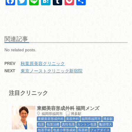
F
T
Li
H
T
P
共
a
wi
n
at
u
o
有
c
tt
e
e
m
ck
e
er
n
bl
et
b
a
r
関連記事
o
No related posts.
o
PREV
秋葉原美容クリニック
k
NEXT
東京ノーストクリニック新宿院
注目クリニック
東郷美容形成外科 福岡メンズ
福岡県福岡市
博多駅
東郷美容形成外科
美容外科
福岡県福岡市
博多駅
包茎
包茎治療
真性包茎
カントン包茎
亀頭増大
包茎手術
包皮小帯形成術
長茎術
フォアダイス