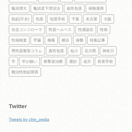
亀頭増大
亀頭直下埋没法
仮性包茎
保険適用
勃起(不全)
包茎
包茎手術
千葉
名古屋
大阪
尖圭コンジローマ
性器ヘルペス
性感染症
性病
性病検査
早漏
梅毒
横浜
淋菌
特集記事
男性器整形コラム
真性包茎
短小
石川県
神奈川
竿
竿が細い
衝撃波治療
避妊
金沢
長茎手術
難治性勃起障害
Twitter
Tweets by chin_pedia