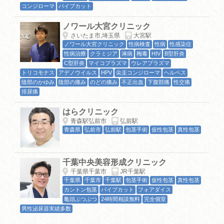
コンジローマ
パイプカット
ノワール大宮クリニック
さいたま市,埼玉県
大宮駅
ノワール大宮クリニック
性病検査
性病
性感染症
性病治療
クラミジア
淋病
梅毒
HIV
B型肝炎
C型肝炎
マイコプラズマ
ウレアプラズマ
トリコモナス
アデノウイルス
HPV
尖圭コンジローマ
ヘルペス
陰部のかゆみ
陰部の痛み
のどの痛み
不正出血
下腹部痛
性交痛
排尿痛
はらクリニック
青森駅弘前市
弘前駅
青森県
弘前市
弘前駅
包茎手術
仮性包茎
真性包茎
千葉中央美容形成クリニック
千葉県千葉市
JR千葉駅
千葉県
千葉市
千葉駅
包茎手術
仮性包茎
真性包茎
カントン包茎
パイプカット
フォアダイス
亀頭ぶつぶつ
24時間相談無料
完全個室
男性泌尿器実績多数