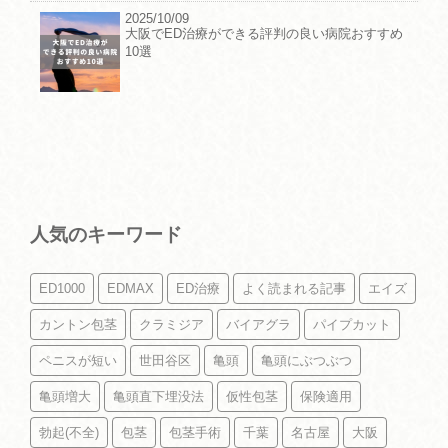
2025/10/09
大阪でED治療ができる評判の良い病院おすすめ
10選
人気のキーワード
ED1000
EDMAX
ED治療
よく読まれる記事
エイズ
カントン包茎
クラミジア
バイアグラ
パイプカット
ペニスが短い
世田谷区
亀頭
亀頭にぶつぶつ
亀頭増大
亀頭直下埋没法
仮性包茎
保険適用
勃起(不全)
包茎
包茎手術
千葉
名古屋
大阪