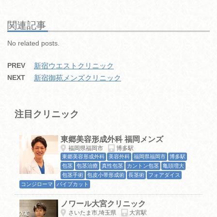
e
er
n
bl
et
b
a
r
関連記事
o
No related posts.
o
PREV
新宿ウエストクリニック
k
NEXT
新宿御苑メンズクリニック
注目クリニック
東郷美容形成外科 福岡メンズ
福岡県福岡市
博多駅
東郷美容形成外科
美容外科
福岡県福岡市
博多駅
包茎
包茎治療
真性包茎
カントン包茎
亀頭増大
包茎手術
包皮小帯形成術
長茎術
フォアダイス
コンジローマ
パイプカット
ノワール大宮クリニック
さいたま市,埼玉県
大宮駅