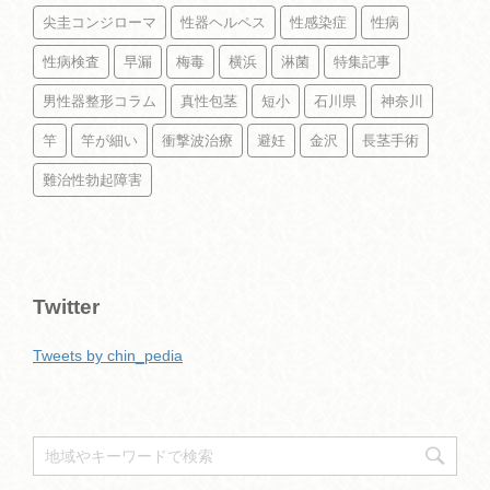
尖圭コンジローマ
性器ヘルペス
性感染症
性病
性病検査
早漏
梅毒
横浜
淋菌
特集記事
男性器整形コラム
真性包茎
短小
石川県
神奈川
竿
竿が細い
衝撃波治療
避妊
金沢
長茎手術
難治性勃起障害
Twitter
Tweets by chin_pedia