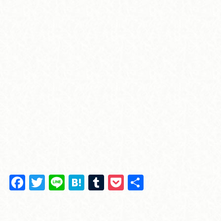
F
T
Li
H
T
P
共
a
wi
n
at
u
o
有
c
tt
e
e
m
ck