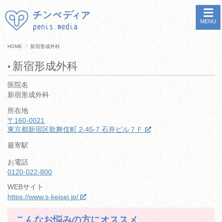
MENU
>
HOME
新宿形成外科
新宿形成外科
医院名
新宿形成外科
所在地
〒160-0021
東京都新宿区歌舞伎町 2-45-7 石井ビル７Ｆ
最寄駅
お電話
0120-022-800
WEBサイト
https://www.s-keisei.jp/
こんなお悩みの方にオススメ