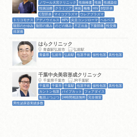
ノワール大宮クリニック
性病検査
性病
性感染症
性病治療
クラミジア
淋病
梅毒
HIV
B型肝炎
C型肝炎
マイコプラズマ
ウレアプラズマ
トリコモナス
アデノウイルス
HPV
尖圭コンジローマ
ヘルペス
陰部のかゆみ
陰部の痛み
のどの痛み
不正出血
下腹部痛
性交痛
排尿痛
はらクリニック
青森駅弘前市
弘前駅
青森県
弘前市
弘前駅
包茎手術
仮性包茎
真性包茎
千葉中央美容形成クリニック
千葉県千葉市
JR千葉駅
千葉県
千葉市
千葉駅
包茎手術
仮性包茎
真性包茎
カントン包茎
パイプカット
フォアダイス
亀頭ぶつぶつ
24時間相談無料
完全個室
男性泌尿器実績多数