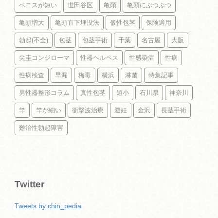
ペニスが短い
世田谷区
亀頭
亀頭にぶつぶつ
亀頭増大
亀頭直下埋没法
仮性包茎
保険適用
勃起(不全)
包茎
包茎手術
千葉
名古屋
大阪
尖圭コンジローマ
性器ヘルペス
性感染症
性病
性病検査
早漏
梅毒
横浜
淋菌
特集記事
男性器整形コラム
真性包茎
短小
石川県
神奈川
竿
竿が細い
衝撃波治療
避妊
金沢
長茎手術
難治性勃起障害
Twitter
Tweets by chin_pedia