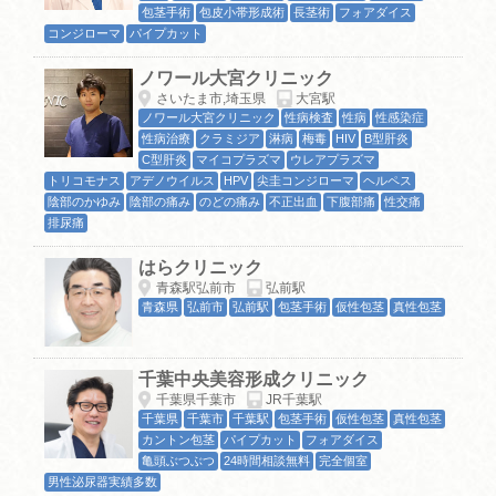
包茎手術
包皮小帯形成術
長茎術
フォアダイス
コンジローマ
パイプカット
ノワール大宮クリニック
さいたま市,埼玉県
大宮駅
ノワール大宮クリニック
性病検査
性病
性感染症
性病治療
クラミジア
淋病
梅毒
HIV
B型肝炎
C型肝炎
マイコプラズマ
ウレアプラズマ
トリコモナス
アデノウイルス
HPV
尖圭コンジローマ
ヘルペス
陰部のかゆみ
陰部の痛み
のどの痛み
不正出血
下腹部痛
性交痛
排尿痛
はらクリニック
青森駅弘前市
弘前駅
青森県
弘前市
弘前駅
包茎手術
仮性包茎
真性包茎
千葉中央美容形成クリニック
千葉県千葉市
JR千葉駅
千葉県
千葉市
千葉駅
包茎手術
仮性包茎
真性包茎
カントン包茎
パイプカット
フォアダイス
亀頭ぶつぶつ
24時間相談無料
完全個室
男性泌尿器実績多数