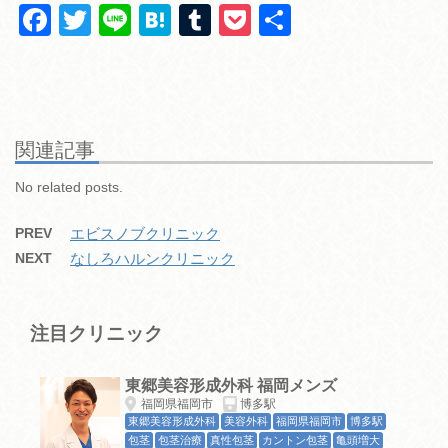
F
T
Li
H
T
P
共
a
wi
n
at
u
o
有
c
tt
e
e
m
ck
e
er
n
bl
et
b
a
r
関連記事
o
No related posts.
o
PREV
エビスノブクリニック
k
NEXT
なしろハルンクリニック
注目クリニック
東郷美容形成外科 福岡メンズ
福岡県福岡市
博多駅
東郷美容形成外科
美容外科
福岡県福岡市
博多駅
包茎
包茎治療
真性包茎
カントン包茎
亀頭増大