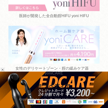
医師が開発した全自動腟HIFU yoni HIFU
女性のデリケートゾーン・腟の緩みケア器
✕
yoniCARE
チンペディア
お悩みから探す
手術方法から探す
Copyright© チンペディア , 2026 All Rights Reserved.
病院を探す
手術以外の治療から探す