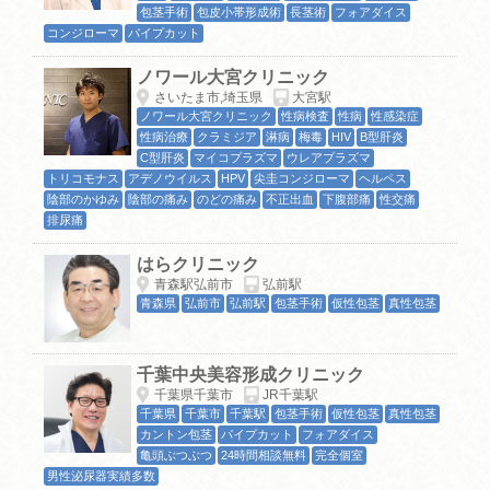
包茎手術
包皮小帯形成術
長茎術
フォアダイス
コンジローマ
パイプカット
ノワール大宮クリニック
さいたま市,埼玉県
大宮駅
ノワール大宮クリニック
性病検査
性病
性感染症
性病治療
クラミジア
淋病
梅毒
HIV
B型肝炎
C型肝炎
マイコプラズマ
ウレアプラズマ
トリコモナス
アデノウイルス
HPV
尖圭コンジローマ
ヘルペス
陰部のかゆみ
陰部の痛み
のどの痛み
不正出血
下腹部痛
性交痛
排尿痛
はらクリニック
青森駅弘前市
弘前駅
青森県
弘前市
弘前駅
包茎手術
仮性包茎
真性包茎
千葉中央美容形成クリニック
千葉県千葉市
JR千葉駅
千葉県
千葉市
千葉駅
包茎手術
仮性包茎
真性包茎
カントン包茎
パイプカット
フォアダイス
亀頭ぶつぶつ
24時間相談無料
完全個室
男性泌尿器実績多数