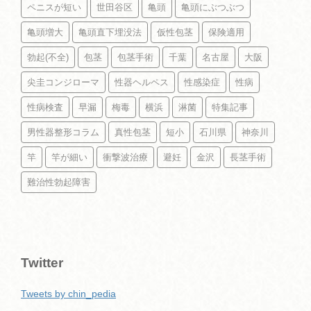
ペニスが短い
世田谷区
亀頭
亀頭にぶつぶつ
亀頭増大
亀頭直下埋没法
仮性包茎
保険適用
勃起(不全)
包茎
包茎手術
千葉
名古屋
大阪
尖圭コンジローマ
性器ヘルペス
性感染症
性病
性病検査
早漏
梅毒
横浜
淋菌
特集記事
男性器整形コラム
真性包茎
短小
石川県
神奈川
竿
竿が細い
衝撃波治療
避妊
金沢
長茎手術
難治性勃起障害
Twitter
Tweets by chin_pedia