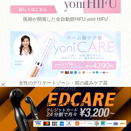
医師が開発した全自動腟HIFU yoni HIFU
女性のデリケートゾーン・腟の緩みケア器
✕
yoniCARE
チンペディア
お悩みから探す
手術方法から探す
Copyright© チンペディア , 2026 All Rights Reserved.
病院を探す
手術以外の治療から探す