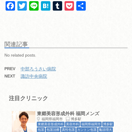
F
T
Li
H
T
P
共
a
wi
n
at
u
o
有
c
tt
e
e
m
ck
e
er
n
bl
et
b
a
r
関連記事
o
No related posts.
o
PREV
中部ろうさい病院
k
NEXT
諏訪中央病院
注目クリニック
東郷美容形成外科 福岡メンズ
福岡県福岡市
博多駅
東郷美容形成外科
美容外科
福岡県福岡市
博多駅
包茎
包茎治療
真性包茎
カントン包茎
亀頭増大