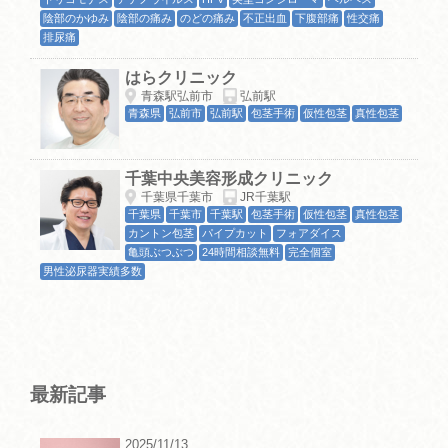
陰部のかゆみ
陰部の痛み
のどの痛み
不正出血
下腹部痛
性交痛
排尿痛
はらクリニック
青森駅弘前市
弘前駅
青森県
弘前市
弘前駅
包茎手術
仮性包茎
真性包茎
千葉中央美容形成クリニック
千葉県千葉市
JR千葉駅
千葉県
千葉市
千葉駅
包茎手術
仮性包茎
真性包茎
カントン包茎
パイプカット
フォアダイス
亀頭ぶつぶつ
24時間相談無料
完全個室
男性泌尿器実績多数
最新記事
2025/11/13