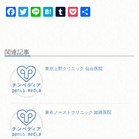
F
T
Li
H
T
P
共
a
wi
n
at
u
o
有
c
tt
e
e
m
ck
e
er
n
bl
et
b
a
r
関連記事
o
o
東京上野クリニック 仙台医院
k
東京ノーストクリニック 姫路医院