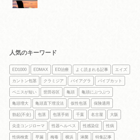
人気のキーワード
ED1000
EDMAX
ED治療
よく読まれる記事
エイズ
カントン包茎
クラミジア
バイアグラ
パイプカット
ペニスが短い
世田谷区
亀頭
亀頭にぶつぶつ
亀頭増大
亀頭直下埋没法
仮性包茎
保険適用
勃起(不全)
包茎
包茎手術
千葉
名古屋
大阪
尖圭コンジローマ
性器ヘルペス
性感染症
性病
性病検査
早漏
梅毒
横浜
淋菌
特集記事