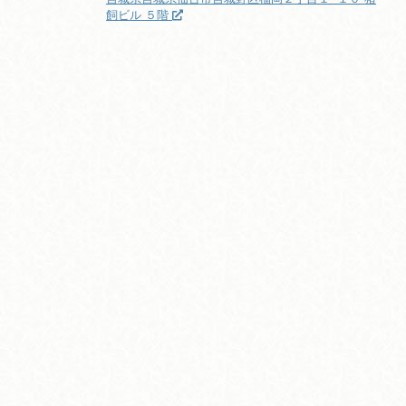
飼ビル ５階