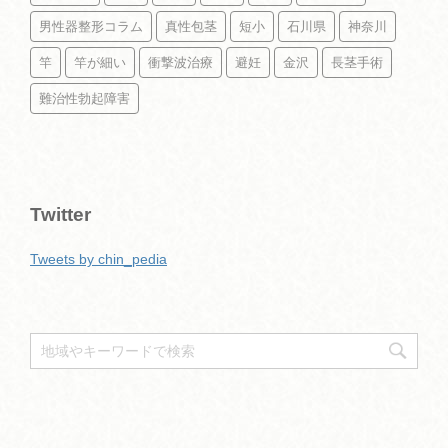
男性器整形コラム
真性包茎
短小
石川県
神奈川
竿
竿が細い
衝撃波治療
避妊
金沢
長茎手術
難治性勃起障害
Twitter
Tweets by chin_pedia