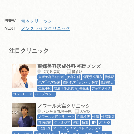
PREV
青木クリニック
NEXT
メンズライフクリニック
注目クリニック
東郷美容形成外科 福岡メンズ
福岡県福岡市
博多駅
東郷美容形成外科
美容外科
福岡県福岡市
博多駅
包茎
包茎治療
真性包茎
カントン包茎
亀頭増大
包茎手術
包皮小帯形成術
長茎術
フォアダイス
コンジローマ
パイプカット
ノワール大宮クリニック
さいたま市,埼玉県
大宮駅
ノワール大宮クリニック
性病検査
性病
性感染症
性病治療
クラミジア
淋病
梅毒
HIV
B型肝炎
C型肝炎
マイコプラズマ
ウレアプラズマ
トリコモナス
アデノウイルス
HPV
尖圭コンジローマ
ヘルペス