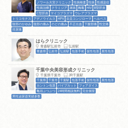
ノワール大宮クリニック
性病検査
性病
性感染症
性病治療
クラミジア
淋病
梅毒
HIV
B型肝炎
C型肝炎
マイコプラズマ
ウレアプラズマ
トリコモナス
アデノウイルス
HPV
尖圭コンジローマ
ヘルペス
陰部のかゆみ
陰部の痛み
のどの痛み
不正出血
下腹部痛
性交痛
排尿痛
はらクリニック
青森駅弘前市
弘前駅
青森県
弘前市
弘前駅
包茎手術
仮性包茎
真性包茎
千葉中央美容形成クリニック
千葉県千葉市
JR千葉駅
千葉県
千葉市
千葉駅
包茎手術
仮性包茎
真性包茎
カントン包茎
パイプカット
フォアダイス
亀頭ぶつぶつ
24時間相談無料
完全個室
男性泌尿器実績多数