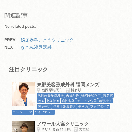
e
er
n
bl
et
b
a
r
関連記事
o
No related posts.
o
PREV
泌尿器科いとうクリニック
k
NEXT
なごみ泌尿器科
注目クリニック
東郷美容形成外科 福岡メンズ
福岡県福岡市
博多駅
東郷美容形成外科
美容外科
福岡県福岡市
博多駅
包茎
包茎治療
真性包茎
カントン包茎
亀頭増大
包茎手術
包皮小帯形成術
長茎術
フォアダイス
コンジローマ
パイプカット
ノワール大宮クリニック
さいたま市,埼玉県
大宮駅