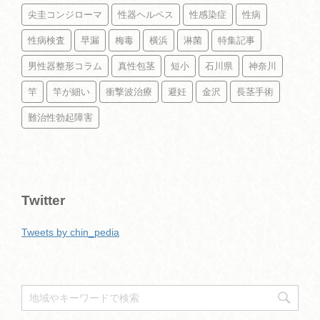
尖圭コンジローマ
性器ヘルペス
性感染症
性病
性病検査
早漏
梅毒
横浜
淋菌
特集記事
男性器整形コラム
真性包茎
短小
石川県
神奈川
竿
竿が細い
衝撃波治療
避妊
金沢
長茎手術
難治性勃起障害
Twitter
Tweets by chin_pedia