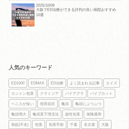
2025/10/09
大阪でED治療ができる評判の良い病院おすすめ
10選
人気のキーワード
ED1000
EDMAX
ED治療
よく読まれる記事
エイズ
カントン包茎
クラミジア
バイアグラ
パイプカット
ペニスが短い
世田谷区
亀頭
亀頭にぶつぶつ
亀頭増大
亀頭直下埋没法
仮性包茎
保険適用
勃起(不全)
包茎
包茎手術
千葉
名古屋
大阪