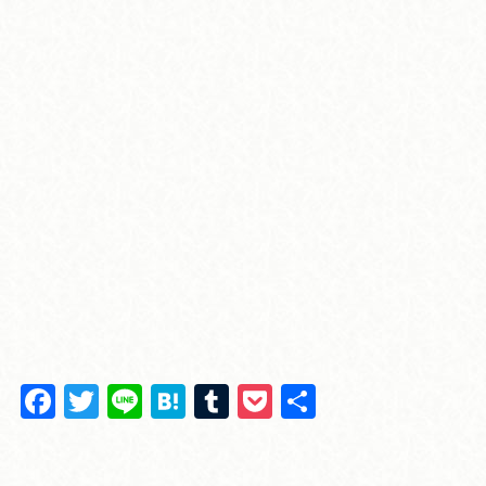
F
T
Li
H
T
P
共
a
wi
n
at
u
o
有
c
tt
e
e
m
ck