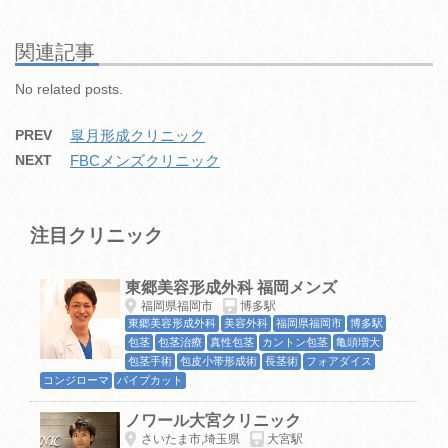
e
er
n
bl
et
b
a
r
関連記事
o
No related posts.
o
PREV
皐月形成クリニック
k
NEXT
FBCメンズクリニック
注目クリニック
東郷美容形成外科 福岡メンズ
福岡県福岡市
博多駅
東郷美容形成外科
美容外科
福岡県福岡市
博多駅
包茎
包茎治療
真性包茎
カントン包茎
亀頭増大
包茎手術
包皮小帯形成術
長茎術
フォアダイス
コンジローマ
パイプカット
ノワール大宮クリニック
さいたま市,埼玉県
大宮駅