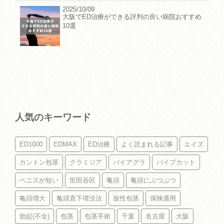
2025/10/09
大阪でED治療ができる評判の良い病院おすすめ
10選
人気のキーワード
ED1000
EDMAX
ED治療
よく読まれる記事
エイズ
カントン包茎
クラミジア
バイアグラ
パイプカット
ペニスが短い
世田谷区
亀頭
亀頭にぶつぶつ
亀頭増大
亀頭直下埋没法
仮性包茎
保険適用
勃起(不全)
包茎
包茎手術
千葉
名古屋
大阪