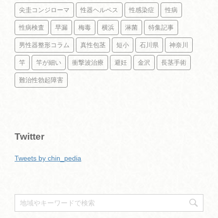
尖圭コンジローマ
性器ヘルペス
性感染症
性病
性病検査
早漏
梅毒
横浜
淋菌
特集記事
男性器整形コラム
真性包茎
短小
石川県
神奈川
竿
竿が細い
衝撃波治療
避妊
金沢
長茎手術
難治性勃起障害
Twitter
Tweets by chin_pedia