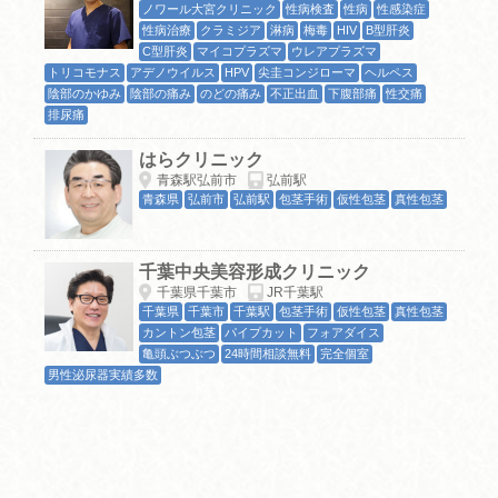
ノワール大宮クリニック
性病検査
性病
性感染症
性病治療
クラミジア
淋病
梅毒
HIV
B型肝炎
C型肝炎
マイコプラズマ
ウレアプラズマ
トリコモナス
アデノウイルス
HPV
尖圭コンジローマ
ヘルペス
陰部のかゆみ
陰部の痛み
のどの痛み
不正出血
下腹部痛
性交痛
排尿痛
はらクリニック
青森駅弘前市
弘前駅
青森県
弘前市
弘前駅
包茎手術
仮性包茎
真性包茎
千葉中央美容形成クリニック
千葉県千葉市
JR千葉駅
千葉県
千葉市
千葉駅
包茎手術
仮性包茎
真性包茎
カントン包茎
パイプカット
フォアダイス
亀頭ぶつぶつ
24時間相談無料
完全個室
男性泌尿器実績多数