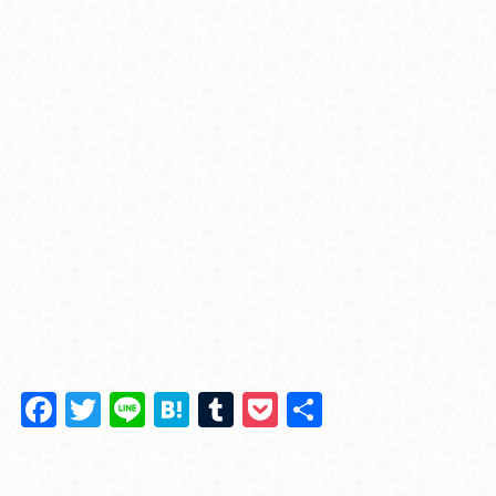
F
T
Li
H
T
P
共
a
wi
n
at
u
o
有
c
tt
e
e
m
ck