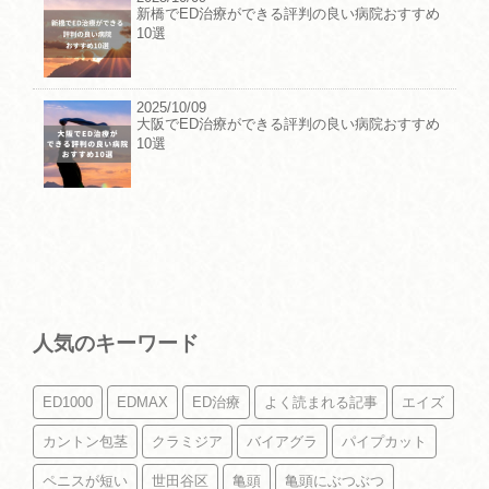
新橋でED治療ができる評判の良い病院おすすめ
10選
2025/10/09
大阪でED治療ができる評判の良い病院おすすめ
10選
人気のキーワード
ED1000
EDMAX
ED治療
よく読まれる記事
エイズ
カントン包茎
クラミジア
バイアグラ
パイプカット
ペニスが短い
世田谷区
亀頭
亀頭にぶつぶつ