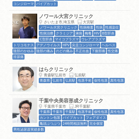
コンジローマ
パイプカット
ノワール大宮クリニック
さいたま市,埼玉県
大宮駅
ノワール大宮クリニック
性病検査
性病
性感染症
性病治療
クラミジア
淋病
梅毒
HIV
B型肝炎
C型肝炎
マイコプラズマ
ウレアプラズマ
トリコモナス
アデノウイルス
HPV
尖圭コンジローマ
ヘルペス
陰部のかゆみ
陰部の痛み
のどの痛み
不正出血
下腹部痛
性交痛
排尿痛
はらクリニック
青森駅弘前市
弘前駅
青森県
弘前市
弘前駅
包茎手術
仮性包茎
真性包茎
千葉中央美容形成クリニック
千葉県千葉市
JR千葉駅
千葉県
千葉市
千葉駅
包茎手術
仮性包茎
真性包茎
カントン包茎
パイプカット
フォアダイス
亀頭ぶつぶつ
24時間相談無料
完全個室
男性泌尿器実績多数