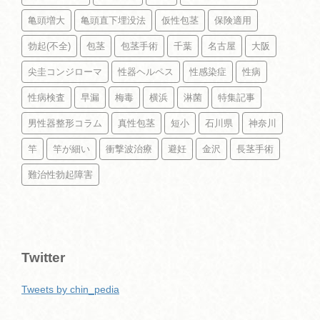
亀頭増大
亀頭直下埋没法
仮性包茎
保険適用
勃起(不全)
包茎
包茎手術
千葉
名古屋
大阪
尖圭コンジローマ
性器ヘルペス
性感染症
性病
性病検査
早漏
梅毒
横浜
淋菌
特集記事
男性器整形コラム
真性包茎
短小
石川県
神奈川
竿
竿が細い
衝撃波治療
避妊
金沢
長茎手術
難治性勃起障害
Twitter
Tweets by chin_pedia