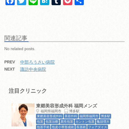
F
T
Li
H
T
P
共
a
wi
n
at
u
o
有
c
tt
e
e
m
ck
e
er
n
bl
et
b
a
r
関連記事
o
No related posts.
o
PREV
中部ろうさい病院
k
NEXT
諏訪中央病院
注目クリニック
東郷美容形成外科 福岡メンズ
福岡県福岡市
博多駅
東郷美容形成外科
美容外科
福岡県福岡市
博多駅
包茎
包茎治療
真性包茎
カントン包茎
亀頭増大
包茎手術
包皮小帯形成術
長茎術
フォアダイス