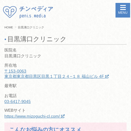
MENU
>
HOME
目黒溝口クリニック
目黒溝口クリニック
医院名
目黒溝口クリニック
所在地
〒153-0063
東京都東京都目黒区目黒１丁目２４−１８ 福山ビル 4F
最寄駅
お電話
03-6417-9045
WEBサイト
https://www.mizoguchi-cl.com/
こんなお悩みの方にオススメ