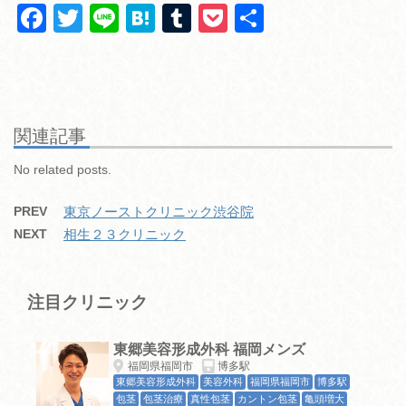
F
T
Li
H
T
P
共
a
wi
n
at
u
o
有
c
tt
e
e
m
ck
e
er
n
bl
et
b
a
r
関連記事
o
No related posts.
o
PREV
東京ノーストクリニック渋谷院
k
NEXT
相生２３クリニック
注目クリニック
東郷美容形成外科 福岡メンズ
福岡県福岡市
博多駅
東郷美容形成外科
美容外科
福岡県福岡市
博多駅
包茎
包茎治療
真性包茎
カントン包茎
亀頭増大