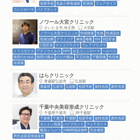
包茎手術
包皮小帯形成術
長茎術
フォアダイス
コンジローマ
パイプカット
ノワール大宮クリニック
さいたま市,埼玉県
大宮駅
ノワール大宮クリニック
性病検査
性病
性感染症
性病治療
クラミジア
淋病
梅毒
HIV
B型肝炎
C型肝炎
マイコプラズマ
ウレアプラズマ
トリコモナス
アデノウイルス
HPV
尖圭コンジローマ
ヘルペス
陰部のかゆみ
陰部の痛み
のどの痛み
不正出血
下腹部痛
性交痛
排尿痛
はらクリニック
青森駅弘前市
弘前駅
青森県
弘前市
弘前駅
包茎手術
仮性包茎
真性包茎
千葉中央美容形成クリニック
千葉県千葉市
JR千葉駅
千葉県
千葉市
千葉駅
包茎手術
仮性包茎
真性包茎
カントン包茎
パイプカット
フォアダイス
亀頭ぶつぶつ
24時間相談無料
完全個室
男性泌尿器実績多数