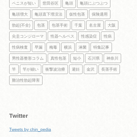
ペニスが短い
世田谷区
亀頭
亀頭にぶつぶつ
亀頭増大
亀頭直下埋没法
仮性包茎
保険適用
勃起(不全)
包茎
包茎手術
千葉
名古屋
大阪
尖圭コンジローマ
性器ヘルペス
性感染症
性病
性病検査
早漏
梅毒
横浜
淋菌
特集記事
男性器整形コラム
真性包茎
短小
石川県
神奈川
竿
竿が細い
衝撃波治療
避妊
金沢
長茎手術
難治性勃起障害
Twitter
Tweets by chin_pedia