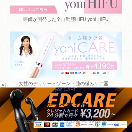
医師が開発した全自動腟HIFU yoni HIFU
女性のデリケートゾーン・腟の緩みケア器
✕
yoniCARE
チンペディア
お悩みから探す
手術方法から探す
Copyright© チンペディア , 2026 All Rights Reserved.
病院を探す
手術以外の治療から探す