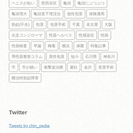
ペニスが短い
世田谷区
亀頭
亀頭にぶつぶつ
亀頭増大
亀頭直下埋没法
仮性包茎
保険適用
勃起(不全)
包茎
包茎手術
千葉
名古屋
大阪
尖圭コンジローマ
性器ヘルペス
性感染症
性病
性病検査
早漏
梅毒
横浜
淋菌
特集記事
男性器整形コラム
真性包茎
短小
石川県
神奈川
竿
竿が細い
衝撃波治療
避妊
金沢
長茎手術
難治性勃起障害
Twitter
Tweets by chin_pedia