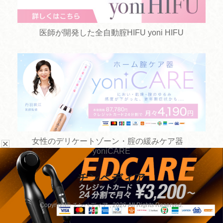
医師が開発した全自動腟HIFU yoni HIFU
女性のデリケートゾーン・腟の緩みケア器
✕
yoniCARE
チンペディア
お悩みから探す
手術方法から探す
Copyright© チンペディア , 2026 All Rights Reserved.
病院を探す
手術以外の治療から探す