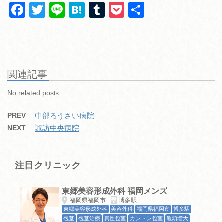
F
T
Li
H
T
P
共
a
wi
n
at
u
o
有
c
tt
e
e
m
ck
e
er
n
bl
et
b
a
r
関連記事
o
No related posts.
o
PREV
中部ろうさい病院
k
NEXT
諏訪中央病院
注目クリニック
東郷美容形成外科 福岡メンズ
福岡県福岡市
博多駅
東郷美容形成外科
美容外科
福岡県福岡市
博多駅
包茎
包茎治療
真性包茎
カントン包茎
亀頭増大