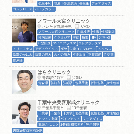
包茎手術
包皮小帯形成術
長茎術
フォアダイス
コンジローマ
パイプカット
ノワール大宮クリニック
さいたま市,埼玉県
大宮駅
ノワール大宮クリニック
性病検査
性病
性感染症
性病治療
クラミジア
淋病
梅毒
HIV
B型肝炎
C型肝炎
マイコプラズマ
ウレアプラズマ
トリコモナス
アデノウイルス
HPV
尖圭コンジローマ
ヘルペス
陰部のかゆみ
陰部の痛み
のどの痛み
不正出血
下腹部痛
性交痛
排尿痛
はらクリニック
青森駅弘前市
弘前駅
青森県
弘前市
弘前駅
包茎手術
仮性包茎
真性包茎
千葉中央美容形成クリニック
千葉県千葉市
JR千葉駅
千葉県
千葉市
千葉駅
包茎手術
仮性包茎
真性包茎
カントン包茎
パイプカット
フォアダイス
亀頭ぶつぶつ
24時間相談無料
完全個室
男性泌尿器実績多数