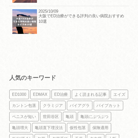
2025/10/09
大阪でED治療ができる評判の良い病院おすすめ
10選
人気のキーワード
ED1000
EDMAX
ED治療
よく読まれる記事
エイズ
カントン包茎
クラミジア
バイアグラ
パイプカット
ペニスが短い
世田谷区
亀頭
亀頭にぶつぶつ
亀頭増大
亀頭直下埋没法
仮性包茎
保険適用