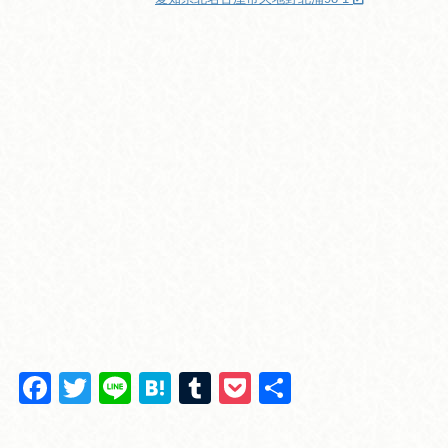
F
T
Li
H
T
P
共
a
wi
n
at
u
o
有