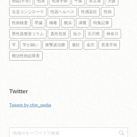
勃起(不全)
包茎
包茎手術
千葉
名古屋
大阪
尖圭コンジローマ
性器ヘルペス
性感染症
性病
性病検査
早漏
梅毒
横浜
淋菌
特集記事
男性器整形コラム
真性包茎
短小
石川県
神奈川
竿
竿が細い
衝撃波治療
避妊
金沢
長茎手術
難治性勃起障害
Twitter
Tweets by chin_pedia