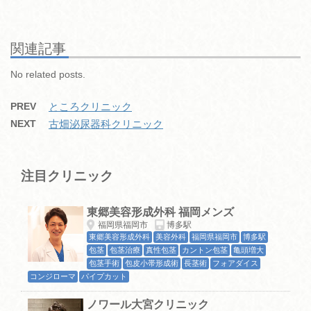
c
tt
e
e
m
ck
e
er
n
bl
et
b
a
r
関連記事
o
No related posts.
o
PREV
ところクリニック
k
NEXT
古畑泌尿器科クリニック
注目クリニック
東郷美容形成外科 福岡メンズ
福岡県福岡市
博多駅
東郷美容形成外科
美容外科
福岡県福岡市
博多駅
包茎
包茎治療
真性包茎
カントン包茎
亀頭増大
包茎手術
包皮小帯形成術
長茎術
フォアダイス
コンジローマ
パイプカット
ノワール大宮クリニック