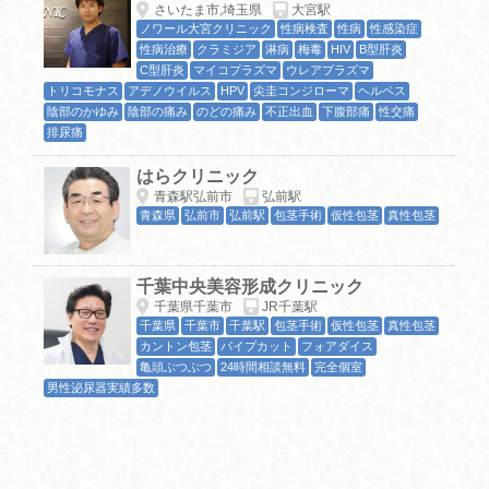
さいたま市,埼玉県
大宮駅
ノワール大宮クリニック
性病検査
性病
性感染症
性病治療
クラミジア
淋病
梅毒
HIV
B型肝炎
C型肝炎
マイコプラズマ
ウレアプラズマ
トリコモナス
アデノウイルス
HPV
尖圭コンジローマ
ヘルペス
陰部のかゆみ
陰部の痛み
のどの痛み
不正出血
下腹部痛
性交痛
排尿痛
はらクリニック
青森駅弘前市
弘前駅
青森県
弘前市
弘前駅
包茎手術
仮性包茎
真性包茎
千葉中央美容形成クリニック
千葉県千葉市
JR千葉駅
千葉県
千葉市
千葉駅
包茎手術
仮性包茎
真性包茎
カントン包茎
パイプカット
フォアダイス
亀頭ぶつぶつ
24時間相談無料
完全個室
男性泌尿器実績多数