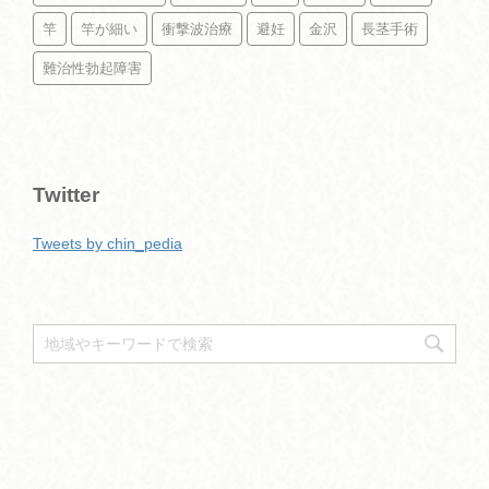
竿
竿が細い
衝撃波治療
避妊
金沢
長茎手術
難治性勃起障害
Twitter
Tweets by chin_pedia