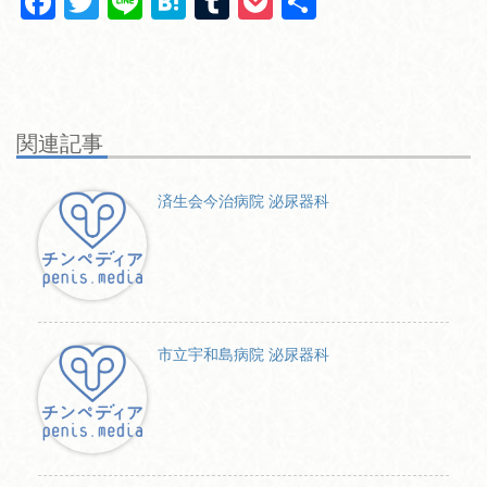
F
T
Li
H
T
P
共
a
wi
n
at
u
o
有
c
tt
e
e
m
ck
e
er
n
bl
et
b
a
r
関連記事
o
o
済生会今治病院 泌尿器科
k
市立宇和島病院 泌尿器科