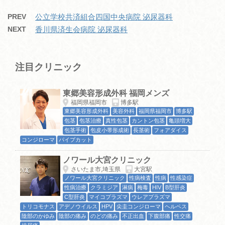
PREV
公立学校共済組合四国中央病院 泌尿器科
NEXT
香川県済生会病院 泌尿器科
注目クリニック
東郷美容形成外科 福岡メンズ
福岡県福岡市
博多駅
東郷美容形成外科
美容外科
福岡県福岡市
博多駅
包茎
包茎治療
真性包茎
カントン包茎
亀頭増大
包茎手術
包皮小帯形成術
長茎術
フォアダイス
コンジローマ
パイプカット
ノワール大宮クリニック
さいたま市,埼玉県
大宮駅
ノワール大宮クリニック
性病検査
性病
性感染症
性病治療
クラミジア
淋病
梅毒
HIV
B型肝炎
C型肝炎
マイコプラズマ
ウレアプラズマ
トリコモナス
アデノウイルス
HPV
尖圭コンジローマ
ヘルペス
陰部のかゆみ
陰部の痛み
のどの痛み
不正出血
下腹部痛
性交痛