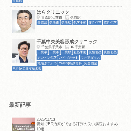
排尿痛
はらクリニック
青森駅弘前市
弘前駅
青森県
弘前市
弘前駅
包茎手術
仮性包茎
真性包茎
千葉中央美容形成クリニック
千葉県千葉市
JR千葉駅
千葉県
千葉市
千葉駅
包茎手術
仮性包茎
真性包茎
カントン包茎
パイプカット
フォアダイス
亀頭ぶつぶつ
24時間相談無料
完全個室
男性泌尿器実績多数
最新記事
2025/11/13
愛知でED治療ができる評判の良い病院おすすめ
10選