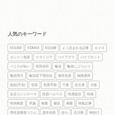
人気のキーワード
ED1000
EDMAX
ED治療
よく読まれる記事
エイズ
カントン包茎
クラミジア
バイアグラ
パイプカット
ペニスが短い
世田谷区
亀頭
亀頭にぶつぶつ
亀頭増大
亀頭直下埋没法
仮性包茎
保険適用
勃起(不全)
包茎
包茎手術
千葉
名古屋
大阪
尖圭コンジローマ
性器ヘルペス
性感染症
性病
性病検査
早漏
梅毒
横浜
淋菌
特集記事
男性器整形コラム
真性包茎
短小
石川県
神奈川