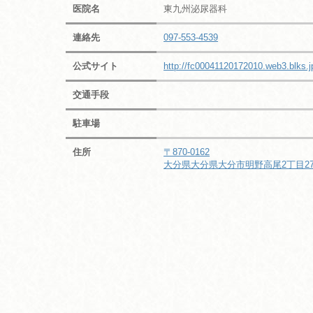
医院名
東九州泌尿器科
連絡先
097-553-4539
公式サイト
http://fc00041120172010.web3.blks.j
交通手段
駐車場
住所
〒870-0162
大分県大分県大分市明野高尾2丁目27