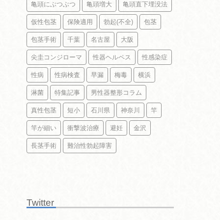
亀頭にぶつぶつ
亀頭増大
亀頭直下埋没法
仮性包茎
保険適用
勃起(不全)
包茎
包茎手術
千葉
名古屋
大阪
尖圭コンジローマ
性器ヘルペス
性感染症
性病
性病検査
早漏
梅毒
横浜
淋菌
特集記事
男性器整形コラム
真性包茎
短小
石川県
神奈川
竿
竿が細い
衝撃波治療
避妊
金沢
長茎手術
難治性勃起障害
Twitter