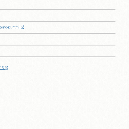
p/index.html
-3