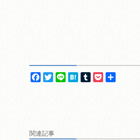
F
T
Li
H
T
P
共
a
wi
n
at
u
o
有
c
tt
e
e
m
ck
e
er
n
bl
et
b
a
r
o
関連記事
o