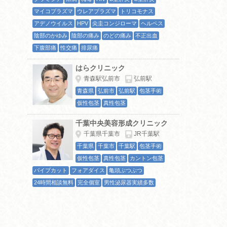
マイコプラズマ
ウレアプラズマ
トリコモナス
アデノウイルス
HPV
尖圭コンジローマ
ヘルペス
陰部のかゆみ
陰部の痛み
のどの痛み
不正出血
下腹部痛
性交痛
排尿痛
はらクリニック
青森駅弘前市
弘前駅
青森県
弘前市
弘前駅
包茎手術
仮性包茎
真性包茎
千葉中央美容形成クリニック
千葉県千葉市
JR千葉駅
千葉県
千葉市
千葉駅
包茎手術
仮性包茎
真性包茎
カントン包茎
パイプカット
フォアダイス
亀頭ぶつぶつ
24時間相談無料
完全個室
男性泌尿器実績多数