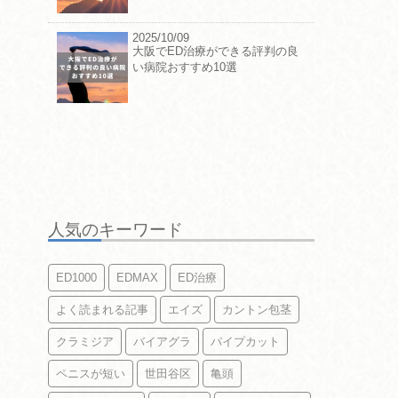
2025/10/09
大阪でED治療ができる評判の良
い病院おすすめ10選
人気のキーワード
ED1000
EDMAX
ED治療
よく読まれる記事
エイズ
カントン包茎
クラミジア
バイアグラ
パイプカット
ペニスが短い
世田谷区
亀頭