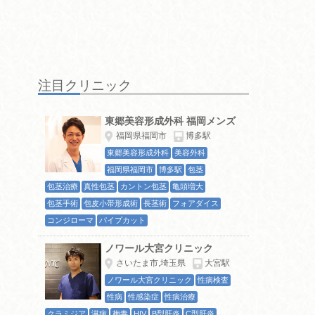
注目クリニック
東郷美容形成外科 福岡メンズ
福岡県福岡市
博多駅
東郷美容形成外科
美容外科
福岡県福岡市
博多駅
包茎
包茎治療
真性包茎
カントン包茎
亀頭増大
包茎手術
包皮小帯形成術
長茎術
フォアダイス
コンジローマ
パイプカット
ノワール大宮クリニック
さいたま市,埼玉県
大宮駅
ノワール大宮クリニック
性病検査
性病
性感染症
性病治療
クラミジア
淋病
梅毒
HIV
B型肝炎
C型肝炎