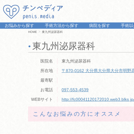
お悩みから探す
手術方法から探す
病院を探す
手術以
>
HOME
東九州泌尿器科
東九州泌尿器科
医院名
東九州泌尿器科
所在地
〒870-0162
大分県大分県大分市明野高尾
最寄駅
お電話
097-553-4539
WEBサイト
http://fc00041120172010.web3.blks.jp
こんなお悩みの方にオススメ