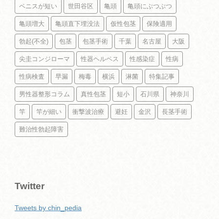
ペニスが短い
世田谷区
亀頭
亀頭にぶつぶつ
亀頭増大
亀頭直下埋没法
仮性包茎
保険適用
勃起(不全)
包茎
包茎手術
千葉
名古屋
大阪
尖圭コンジローマ
性器ヘルペス
性感染症
性病
性病検査
早漏
梅毒
横浜
淋菌
特集記事
男性器整形コラム
真性包茎
短小
石川県
神奈川
竿
竿が細い
衝撃波治療
避妊
金沢
長茎手術
難治性勃起障害
Twitter
Tweets by chin_pedia