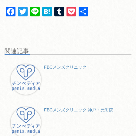
F
T
Li
H
T
P
共
a
wi
n
at
u
o
有
c
tt
e
e
m
ck
e
er
n
bl
et
b
a
r
関連記事
o
o
FBCメンズクリニック
k
FBCメンズクリニック 神戸・元町院