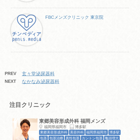
FBCメンズクリニック 東京院
PREV
玄々堂泌尿器科
NEXT
なかなみ泌尿器科
注目クリニック
東郷美容形成外科 福岡メンズ
福岡県福岡市
博多駅
東郷美容形成外科
美容外科
福岡県福岡市
博多駅
包茎
包茎治療
真性包茎
カントン包茎
亀頭増大