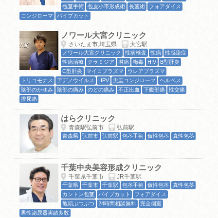
包茎手術
包皮小帯形成術
長茎術
フォアダイス
コンジローマ
パイプカット
ノワール大宮クリニック
さいたま市,埼玉県
大宮駅
ノワール大宮クリニック
性病検査
性病
性感染症
性病治療
クラミジア
淋病
梅毒
HIV
B型肝炎
C型肝炎
マイコプラズマ
ウレアプラズマ
トリコモナス
アデノウイルス
HPV
尖圭コンジローマ
ヘルペス
陰部のかゆみ
陰部の痛み
のどの痛み
不正出血
下腹部痛
性交痛
排尿痛
はらクリニック
青森駅弘前市
弘前駅
青森県
弘前市
弘前駅
包茎手術
仮性包茎
真性包茎
千葉中央美容形成クリニック
千葉県千葉市
JR千葉駅
千葉県
千葉市
千葉駅
包茎手術
仮性包茎
真性包茎
カントン包茎
パイプカット
フォアダイス
亀頭ぶつぶつ
24時間相談無料
完全個室
男性泌尿器実績多数