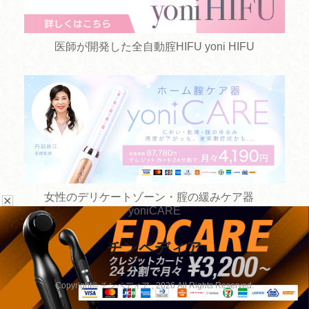
医師が開発した全自動腟HIFU yoni HIFU
女性のデリケートゾーン・腟の緩みケア器
✕
yoniCARE
チンペディア
お悩みから探す
手術方法から探す
Copyright© チンペディア , 2026 All Rights Reserved.
病院を探す
手術以外の治療から探す