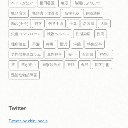
ペニスが短い
世田谷区
亀頭
亀頭にぶつぶつ
亀頭増大
亀頭直下埋没法
仮性包茎
保険適用
勃起(不全)
包茎
包茎手術
千葉
名古屋
大阪
尖圭コンジローマ
性器ヘルペス
性感染症
性病
性病検査
早漏
梅毒
横浜
淋菌
特集記事
男性器整形コラム
真性包茎
短小
石川県
神奈川
竿
竿が細い
衝撃波治療
避妊
金沢
長茎手術
難治性勃起障害
Twitter
Tweets by chin_pedia