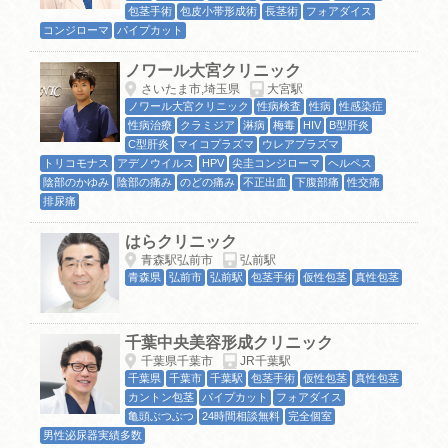
包茎手術
包皮小帯形成術
長茎術
フォアダイス
コンジローマ
パイプカット
ノワール大宮クリニック
さいたま市,埼玉県
大宮駅
ノワール大宮クリニック
性病検査
性病
性感染症
性病治療
クラミジア
淋病
梅毒
HIV
B型肝炎
C型肝炎
マイコプラズマ
ウレアプラズマ
トリコモナス
アデノウイルス
HPV
尖圭コンジローマ
ヘルペス
陰部のかゆみ
陰部の痛み
のどの痛み
不正出血
下腹部痛
性交痛
排尿痛
はらクリニック
青森駅弘前市
弘前駅
青森県
弘前市
弘前駅
包茎手術
仮性包茎
真性包茎
千葉中央美容形成クリニック
千葉県千葉市
JR千葉駅
千葉県
千葉市
千葉駅
包茎手術
仮性包茎
真性包茎
カントン包茎
パイプカット
フォアダイス
亀頭ぶつぶつ
24時間相談無料
完全個室
男性泌尿器実績多数