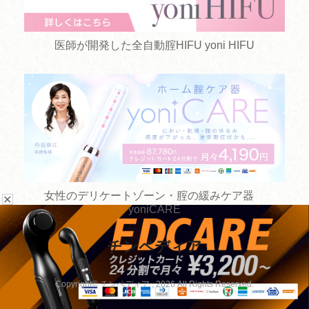
医師が開発した全自動腟HIFU yoni HIFU
女性のデリケートゾーン・腟の緩みケア器
✕
yoniCARE
チンペディア
お悩みから探す
手術方法から探す
Copyright© チンペディア , 2026 All Rights Reserved.
病院を探す
手術以外の治療から探す