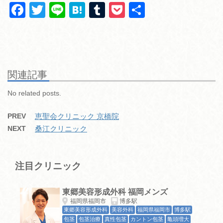
F
T
Li
H
T
P
共
a
wi
n
at
u
o
有
c
tt
e
e
m
ck
e
er
n
bl
et
b
a
r
関連記事
o
No related posts.
o
PREV
恵聖会クリニック 京橋院
k
NEXT
桑江クリニック
注目クリニック
東郷美容形成外科 福岡メンズ
福岡県福岡市
博多駅
東郷美容形成外科
美容外科
福岡県福岡市
博多駅
包茎
包茎治療
真性包茎
カントン包茎
亀頭増大