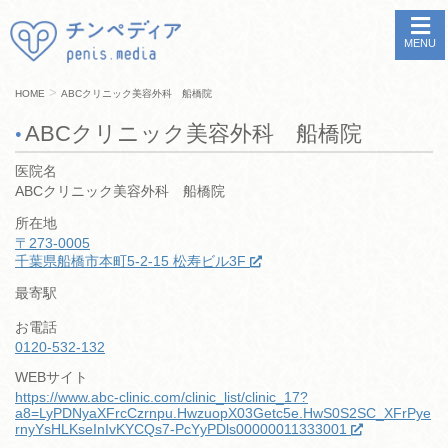
MENU
>
HOME
ABCクリニック美容外科 船橋院
ABCクリニック美容外科 船橋院
医院名
ABCクリニック美容外科 船橋院
所在地
〒273-0005
千葉県船橋市本町5-2-15 松寿ビル3F
最寄駅
お電話
0120-532-132
WEBサイト
https://www.abc-clinic.com/clinic_list/clinic_17?
a8=LyPDNyaXFrcCzrnpu.HwzuopX03Getc5e.HwS0S2SC_XFrPye
rnyYsHLKseInIvKYCQs7-PcYyPDls00000011333001