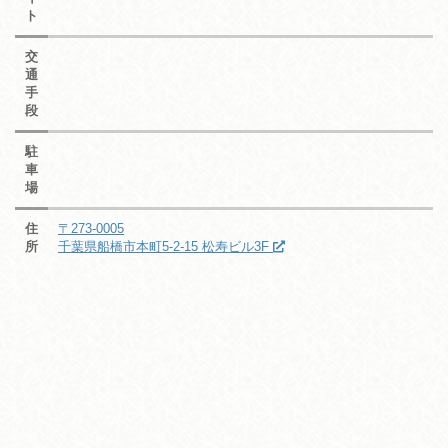
ト
交
通
手
段
駐
車
場
住
〒273-0005
所
千葉県船橋市本町5-2-15 松寿ビル3F