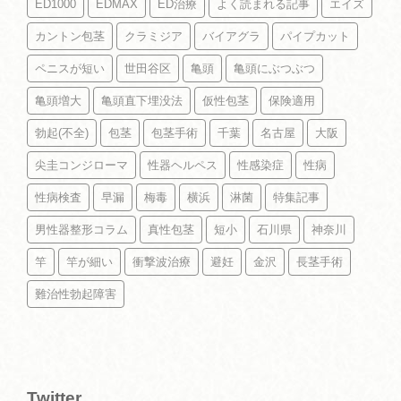
ED1000
EDMAX
ED治療
よく読まれる記事
エイズ
カントン包茎
クラミジア
バイアグラ
パイプカット
ペニスが短い
世田谷区
亀頭
亀頭にぶつぶつ
亀頭増大
亀頭直下埋没法
仮性包茎
保険適用
勃起(不全)
包茎
包茎手術
千葉
名古屋
大阪
尖圭コンジローマ
性器ヘルペス
性感染症
性病
性病検査
早漏
梅毒
横浜
淋菌
特集記事
男性器整形コラム
真性包茎
短小
石川県
神奈川
竿
竿が細い
衝撃波治療
避妊
金沢
長茎手術
難治性勃起障害
Twitter