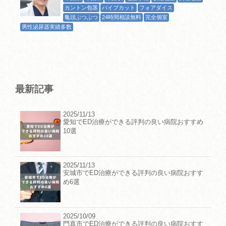
カントン包茎
パイプカット
フォアダイス
亀頭ぶつぶつ
24時間相談無料
完全個室
男性泌尿器実績多数
最新記事
2025/11/13
愛知でED治療ができる評判の良い病院おすすめ
10選
2025/11/13
安城市でED治療ができる評判の良い病院おすす
め6選
2025/10/09
門真市でED治療ができる評判の良い病院おすす