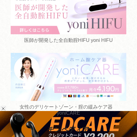
医師が開発した全自動腟HIFU yoni HIFU
女性のデリケートゾーン・腟の緩みケア器
✕
yoniCARE
チンペディア