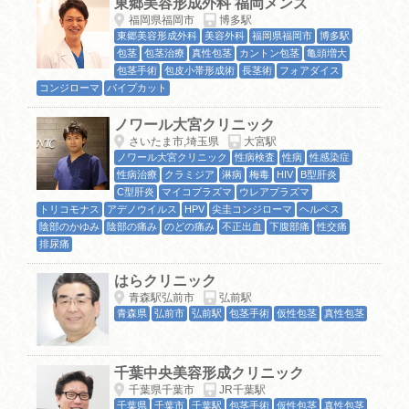
東郷美容形成外科 福岡メンズ
福岡県福岡市
博多駅
東郷美容形成外科
美容外科
福岡県福岡市
博多駅
包茎
包茎治療
真性包茎
カントン包茎
亀頭増大
包茎手術
包皮小帯形成術
長茎術
フォアダイス
コンジローマ
パイプカット
ノワール大宮クリニック
さいたま市,埼玉県
大宮駅
ノワール大宮クリニック
性病検査
性病
性感染症
性病治療
クラミジア
淋病
梅毒
HIV
B型肝炎
C型肝炎
マイコプラズマ
ウレアプラズマ
トリコモナス
アデノウイルス
HPV
尖圭コンジローマ
ヘルペス
陰部のかゆみ
陰部の痛み
のどの痛み
不正出血
下腹部痛
性交痛
排尿痛
はらクリニック
青森駅弘前市
弘前駅
青森県
弘前市
弘前駅
包茎手術
仮性包茎
真性包茎
千葉中央美容形成クリニック
千葉県千葉市
JR千葉駅
千葉県
千葉市
千葉駅
包茎手術
仮性包茎
真性包茎