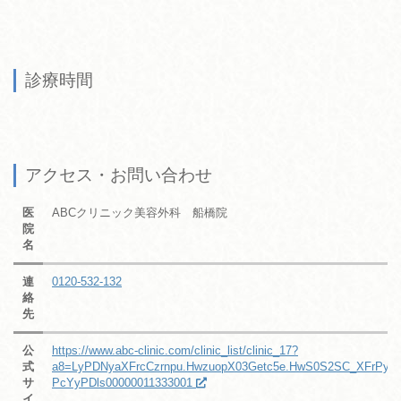
診療時間
アクセス・お問い合わせ
医
ABCクリニック美容外科 船橋院
院
名
連
0120-532-132
絡
先
公
https://www.abc-clinic.com/clinic_list/clinic_17?
式
a8=LyPDNyaXFrcCzrnpu.HwzuopX03Getc5e.HwS0S2SC_XFrPyer
サ
PcYyPDls00000011333001
イ