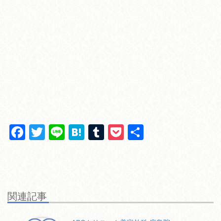
F
T
Li
H
T
P
共
a
wi
n
at
u
o
有
c
tt
e
e
m
ck
e
er
n
bl
et
b
a
r
関連記事
o