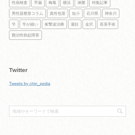
性病検査
早漏
梅毒
横浜
淋菌
特集記事
男性器整形コラム
真性包茎
短小
石川県
神奈川
竿
竿が細い
衝撃波治療
避妊
金沢
長茎手術
難治性勃起障害
Twitter
Tweets by chin_pedia