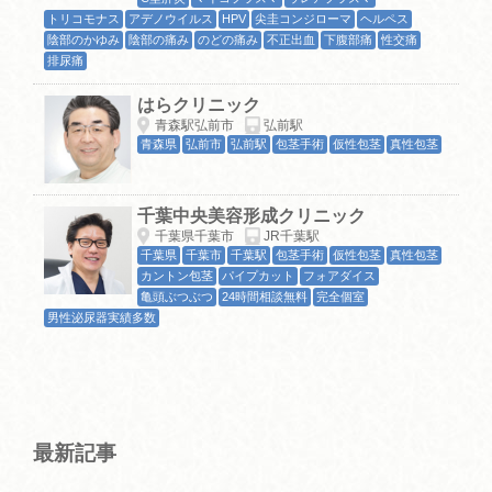
トリコモナス
アデノウイルス
HPV
尖圭コンジローマ
ヘルペス
陰部のかゆみ
陰部の痛み
のどの痛み
不正出血
下腹部痛
性交痛
排尿痛
はらクリニック
青森駅弘前市
弘前駅
青森県
弘前市
弘前駅
包茎手術
仮性包茎
真性包茎
千葉中央美容形成クリニック
千葉県千葉市
JR千葉駅
千葉県
千葉市
千葉駅
包茎手術
仮性包茎
真性包茎
カントン包茎
パイプカット
フォアダイス
亀頭ぶつぶつ
24時間相談無料
完全個室
男性泌尿器実績多数
最新記事