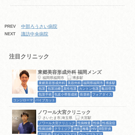
PREV
中部ろうさい病院
NEXT
諏訪中央病院
注目クリニック
東郷美容形成外科 福岡メンズ
福岡県福岡市
博多駅
東郷美容形成外科
美容外科
福岡県福岡市
博多駅
包茎
包茎治療
真性包茎
カントン包茎
亀頭増大
包茎手術
包皮小帯形成術
長茎術
フォアダイス
コンジローマ
パイプカット
ノワール大宮クリニック
さいたま市,埼玉県
大宮駅
ノワール大宮クリニック
性病検査
性病
性感染症
性病治療
クラミジア
淋病
梅毒
HIV
B型肝炎
C型肝炎
マイコプラズマ
ウレアプラズマ