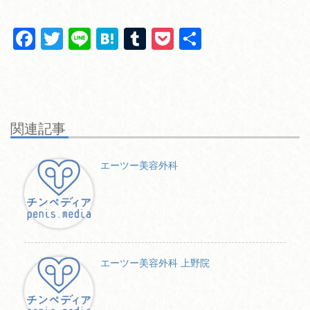
F
T
Li
H
T
P
共
a
wi
n
at
u
o
有
c
tt
e
e
m
ck
e
er
n
bl
et
b
a
r
関連記事
o
o
エーツー美容外科
k
エーツー美容外科 上野院