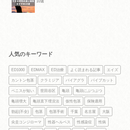
10選
人気のキーワード
ED1000
EDMAX
ED治療
よく読まれる記事
エイズ
カントン包茎
クラミジア
バイアグラ
パイプカット
ペニスが短い
世田谷区
亀頭
亀頭にぶつぶつ
亀頭増大
亀頭直下埋没法
仮性包茎
保険適用
勃起(不全)
包茎
包茎手術
千葉
名古屋
大阪
尖圭コンジローマ
性器ヘルペス
性感染症
性病